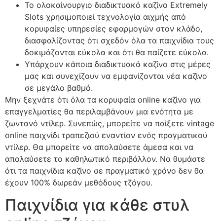
Το ολοκαίνουργιο διαδικτυακό καζίνο Extremely
Slots χρησιμοποιεί τεχνολογία αιχμής από
κορυφαίες υπηρεσίες εφαρμογών στον κλάδο,
διασφαλίζοντας ότι σχεδόν όλα τα παιχνίδια τους
δοκιμάζονται εύκολα και ότι θα παίζετε εύκολα.
Υπάρχουν κάποια διαδικτυακά καζίνο στις μέρες
μας και συνεχίζουν να εμφανίζονται νέα καζίνο
σε μεγάλο βαθμό.
Μην ξεχνάτε ότι όλα τα κορυφαία online καζίνο για
επαγγελματίες θα περιλαμβάνουν μια ενότητα με
ζωντανό ντίλερ. Συνεπώς, μπορείτε να παίξετε vintage
online παιχνίδι τραπεζιού εναντίον ενός πραγματικού
ντίλερ. Θα μπορείτε να απολαύσετε άμεσα και να
απολαύσετε το καθηλωτικό περιβάλλον. Να θυμάστε
ότι τα παιχνίδια καζίνο σε πραγματικό χρόνο δεν θα
έχουν 100% δωρεάν μεθόδους τζόγου.
Παιχνίδια για κάθε στυλ