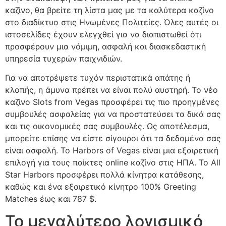
καζίνο, θα βρείτε τη λίστα μας με τα καλύτερα καζίνο
στο διαδίκτυο στις Ηνωμένες Πολιτείες. Όλες αυτές οι
ιστοσελίδες έχουν ελεγχθεί για να διαπιστωθεί ότι
προσφέρουν μια νόμιμη, ασφαλή και διασκεδαστική
υπηρεσία τυχερών παιχνιδιών.
Για να αποτρέψετε τυχόν περιστατικά απάτης ή
κλοπής, η άμυνα πρέπει να είναι πολύ αυστηρή. Το νέο
καζίνο Slots from Vegas προσφέρει τις πιο προηγμένες
συμβουλές ασφαλείας για να προστατεύσει τα δικά σας
και τις οικονομικές σας συμβουλές. Ως αποτέλεσμα,
μπορείτε επίσης να είστε σίγουροι ότι τα δεδομένα σας
είναι ασφαλή. Το Harbors of Vegas είναι μια εξαιρετική
επιλογή για τους παίκτες online καζίνο στις ΗΠΑ. Το All
Star Harbors προσφέρει πολλά κίνητρα κατάθεσης,
καθώς και ένα εξαιρετικό κίνητρο 100% Greeting
Matches έως και 787 $.
Το μεγαλύτερο λογισμικό