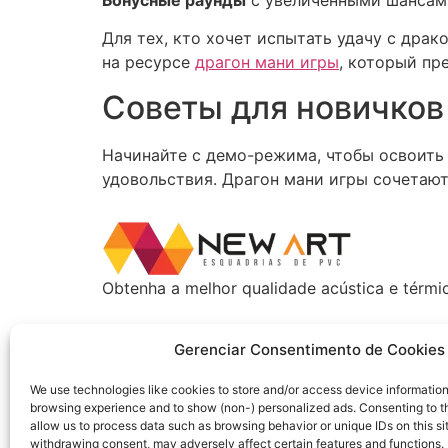
Для тех, кто хочет испытать удачу с дра
на ресурсе
драгон мани игры
, который пр
Советы для новичков
Начинайте с демо-режима, чтобы освоить 
удовольствия. Драгон мани игры сочетают
Obtenha a melhor qualidade acústica e térmi
Gerenciar Consentimento de Cookies
We use technologies like cookies to store and/or access device information
browsing experience and to show (non-) personalized ads. Consenting to th
allow us to process data such as browsing behavior or unique IDs on this si
withdrawing consent, may adversely affect certain features and functions.