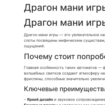
Драгон мани игр
Драгон мани игр
Драгон мани игры — это увлекательное н
слоты посвящены мифическим существам, 
ощущений.
Почему стоит попроб
Главная особенность таких автоматов — 
волшебных свитков создают атмосферу на
фриспины, способные значительно увеличи
Ключевые преимуществ
–
Яркий дизайн
и звуковое сопровождение
Бонусные раунды
с увеличенными шансами