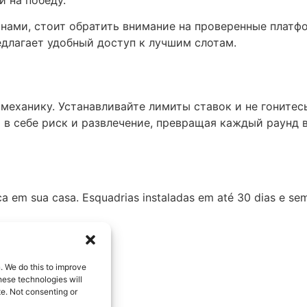
конами, стоит обратить внимание на проверенные плат
едлагает удобный доступ к лучшим слотам.
механику. Устанавливайте лимиты ставок и не гонитес
 в себе риск и развлечение, превращая каждый раунд 
ca em sua casa. Esquadrias instaladas em até 30 dias e se
. We do this to improve
ese technologies will
te. Not consenting or