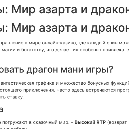
ы: Мир азарта и драк
ы: Мир азарта и драк
аправление в мире онлайн-казино, где каждый спин мо
магии и богатству, что делает их особенно привлека
овать драгон мани игры?
фантастическая графика и множество бонусных функци
стоящего приключения. Часто здесь встречаются про
ть ставку.
а
 погружают в сказочный мир. –
Высокий RTP
(возврат 
 на победу.