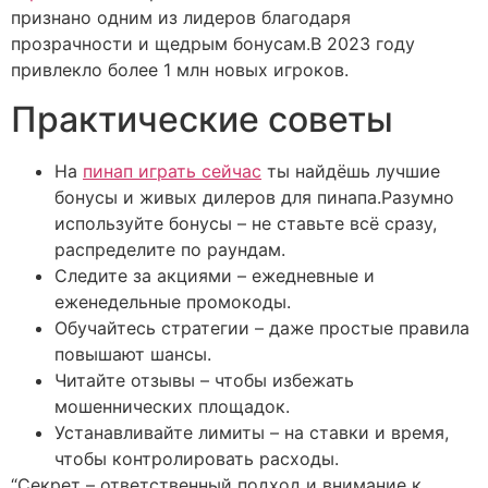
признано одним из лидеров благодаря
прозрачности и щедрым бонусам.В 2023 году
привлекло более 1 млн новых игроков.
Практические советы
На
пинап играть сейчас
ты найдёшь лучшие
бонусы и живых дилеров для пинапа.Разумно
используйте бонусы – не ставьте всё сразу,
распределите по раундам.
Следите за акциями – ежедневные и
еженедельные промокоды.
Обучайтесь стратегии – даже простые правила
повышают шансы.
Читайте отзывы – чтобы избежать
мошеннических площадок.
Устанавливайте лимиты – на ставки и время,
чтобы контролировать расходы.
“Секрет – ответственный подход и внимание к