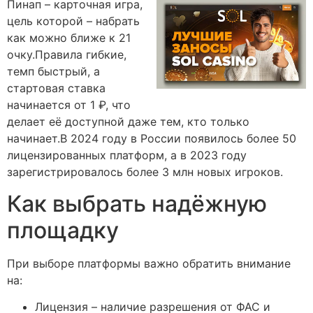
Пинап – карточная игра,
цель которой – набрать
как можно ближе к 21
очку.Правила гибкие,
темп быстрый, а
стартовая ставка
начинается от 1 ₽, что
делает её доступной даже тем, кто только
начинает.В 2024 году в России появилось более 50
лицензированных платформ, а в 2023 году
зарегистрировалось более 3 млн новых игроков.
Как выбрать надёжную
площадку
При выборе платформы важно обратить внимание
на:
Лицензия – наличие разрешения от ФАС и