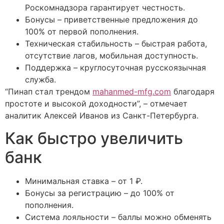
Роскомнадзора гарантирует честность.
Бонусы – приветственные предложения до
100% от первой пополнения.
Техническая стабильность – быстрая работа,
отсутствие лагов, мобильная доступность.
Поддержка – круглосуточная русскоязычная
служба.
“Пинап стал трендом
mahanmed-mfg.com
благодаря
простоте и высокой доходности”, – отмечает
аналитик Алексей Иванов из Санкт-Петербурга.
Как быстро увеличить
банк
Минимальная ставка – от 1 ₽.
Бонусы за регистрацию – до 100% от
пополнения.
Система лояльности – баллы можно обменять