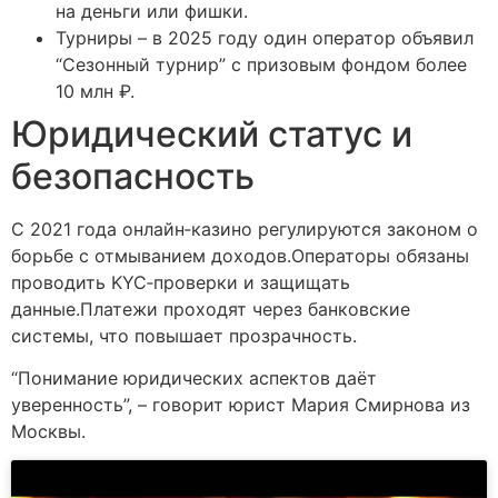
на деньги или фишки.
Турниры – в 2025 году один оператор объявил
“Сезонный турнир” с призовым фондом более
10 млн ₽.
Юридический статус и
безопасность
С 2021 года онлайн‑казино регулируются законом о
борьбе с отмыванием доходов.Операторы обязаны
проводить KYC‑проверки и защищать
данные.Платежи проходят через банковские
системы, что повышает прозрачность.
“Понимание юридических аспектов даёт
уверенность”, – говорит юрист Мария Смирнова из
Москвы.