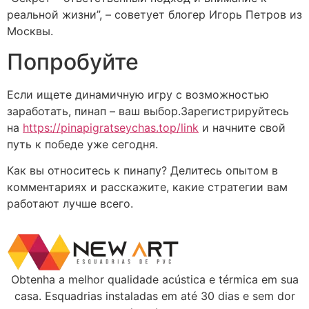
реальной жизни”, – советует блогер Игорь Петров из
Москвы.
Попробуйте
Если ищете динамичную игру с возможностью
заработать, пинап – ваш выбор.Зарегистрируйтесь
на
https://pinapigratseychas.top/link
и начните свой
путь к победе уже сегодня.
Как вы относитесь к пинапу? Делитесь опытом в
комментариях и расскажите, какие стратегии вам
работают лучше всего.
Obtenha a melhor qualidade acústica e térmica em sua
casa. Esquadrias instaladas em até 30 dias e sem dor