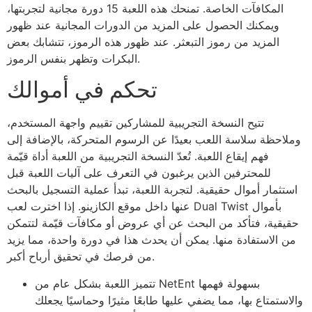
المكافآت الخاصة. تمنحك هذه اللعبة 15 دورة مجانية لتجربتها،
ويمكنك الحصول على المزيد من الدورات المجانية عند ظهور
المزيد من رموز التبعثر. عند ظهور هذه الرموز، تتشابك بعض
البكرات وتظهر بنفس الرموز.
تحكم في أموالك
تتيح النسخة التجريبية للمشاركين تقييم واجهة المستخدم،
وملاحظة سلاسة اللعب بعيدًا عن الرسوم المتحركة، بالإضافة إلى
فهم إيقاع اللعبة.
تُعدّ النسخة التجريبية من اللعبة أداة قيّمة
للمحترفين الذين يرغبون في التعرف على آليات اللعبة قبل
استثمار أموال حقيقية. لتجربة اللعبة، تبدأ عملية التسجيل بالبحث
عنها داخل موقع الكازينو. إذا اخترت لعب Dual Twist بأموال
حقيقية، فتأكد من البحث عن أي عروض أو مكافآت قيّمة لتتمكن
من الاستفادة منها. يمكن أن يحدث هذا في دورة واحدة، مما يزيد
من فرصك في تحقيق أرباح أكبر.
تتميز اللعبة بشكل عام من NetEnt بسهولة فهمها
والاستمتاع بها، مما يضفي عليها طابعًا مثيرًا وحماسيًا يجعلك