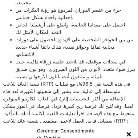
مجتمعنا.
جزء من عنصر الدوران المزدوج هو رؤية البكرات من
إحداثية واحدة بشكل جماعي.
احصل على معداتنا الخاصة، واطلع على أرشيفنا الخاص
لتجد المكان الأمثل لك!
من بين الحوافز الشخصية على الإيداع للحصول على دورات
مجانية تمامًا وجوائز نقدية، هناك دائمًا أشياء جديدة
لاكتشافها.
في سجلات موقعك، قد تلاحظ خلفية زرقاء داكنة، حيث
يبرز ضوء متعدد الألوان من اللون الفيروزي، وهو لون صديق
للبيئة، وستتفوق أنت باللون الأرجواني بسببه.
نسبة العائد للاعب (RTP) في هذه اللعبة هي 96.5%، مع تقلبات
متوسطة إلى عالية، مما يشير إلى شعبيتها الكبيرة. تُعد هذه
الإضافة من أكثر التحسينات إثارةً في ألعاب الكازينو المتوفرة
لدينا، وقد تُتيح لك فرصة ربح كبيرة. تزداد فرصك في الفوز بشكل
ملحوظ مع هذه الإضافة. اقرأ تعليقات اللعبة الكاملة أدناه. بالتأكيد،
سيقابل فريق العمل لاعبين معتمدين بنسبة عائد للاعب (RTP)؛
تأكد من ذلك من خلال لجنة معلومات اللعبة.
Gerenciar Consentimento
de Cookies