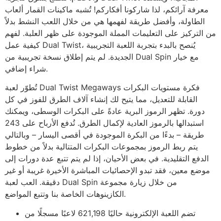
معرفة آرائكم، لذا شاركونا أفكاركم! تُشبه ماكينات القمار ألعاب
الطاولة، وأفضل طريقة لفهمها هي من خلال اللعب النشط بدلاً
من التركيز على التعليمات المملة الموجودة على ظهر العلبة. لفهم
كيفية عمل Dual Twist، يُنصح بالبدء بتجربة اللعبة التجريبية
الجديدة. لم يتم إطلاق نسخة تجريبية من Dual Spin مع خيار
شراء إضافي.
تُطوّر لعبة Dual Twist Megaways فكرة مستويات البكرات
القابلة للتعديل، مما يتيح لك إنشاء آلاف الطرق للفوز في كل
دورة. تظهر الرموز البرية عادةً على البكرات الوسطى، ويمكنك
استبدالها بالرموز العادية لإكمال الطرق. تُدفع الأرباح على 243
طريقة – بدءًا من البكرة الموجودة في أقصى اليسار – وبالتالي
يتم ربط الرموز بمجموعات البكرات المتتالية بدلاً من خطوط
الدفع التقليدية. في بعض الأحيان، إذا لم يتم تتبع عدة دورات إلى
موضع معين، فقد تبدو الإحصائيات المباشرة الأخيرة غريبة أو غير
دقيقة. العب لعبة Dual Spin من خلال زيارة مجموعة
الكازينوهات الخاصة بنا وتتبع المواضع.
تضم اللعبة الإلكترونية حاليًا 621,198 لاعبًا مسجلًا من