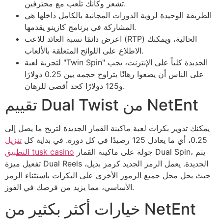
تشعر وكأنك تلعب مع محترفين.
الطريقة الوحيدة لرؤية الدورات المجانية بالكامل داخلها هي
المشاركة في برنامج كازينو يقدمها.
اعرض دائمًا نسبة العائد للاعب (RTP) الحالية، ويمكنك
الاطلاع على اللوائح المتعلقة بالألعاب.
لتجربة لعبة "Twin Spin" الجديدة كلياً على الإنترنت، يجب
على الناس أن يضعوا رهانًا يتراوح حجمه بين 0.25 دولارًا
و125 دولارًا كحد أقصى للرهان.
تقييم Dual Twist من NetEnt
يمكنك تدوير بكرات لعبة ماكينة القمار الجديدة لتربح ما يصل إلى
0.25، أي ما يعادل 125 رصيدًا في كل دورة. في بداية كل
تنزيل
جولة على ماكينة القمار Dual Spin، يتم
التطبيق tusk casino
تفعيل ميزة Dual Reels الجديدة. يعمل الرمز الجديد كرمز بديل،
حيث يحل محل جميع الرموز الأخرى على البكرات باستثناء الرمز
الأساسي، مما يزيد من فرصك في الفوز.
خيارات أكثر بكثير من NetEnt