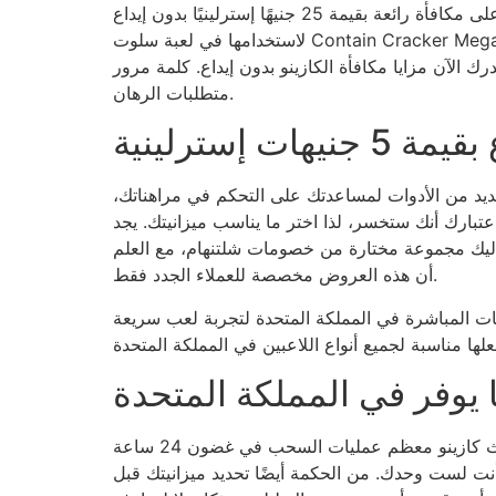
اللعب المجانية الجديدة بقيمة 88 جنيهًا إسترلينيًا في كازينو 888 تتطلب رهانًا يصل إلى 50 ضعفًا. يمكنك الحصول على مكافأة رائعة بقيمة 25 جنيهًا إسترلينيًا بدون إيداع
 بدون إيداع. كلمة مرور AGSPIN الخاصة بـ Twist & Win ستمنحك دورات مجانية ومكافأة إضافية، مع مراعاة
متطلبات الرهان.
سترلينية
عديد من الأدوات لمساعدتك على التحكم في مراهناتك،
بارك أنك ستخسر، لذا اختر ما يناسب ميزانيتك. يجد
إليك مجموعة مختارة من خصومات شلتنهام، مع العلم
أن هذه العروض مخصصة للعملاء الجدد فقط.
هات المباشرة في المملكة المتحدة لتجربة لعب سريعة
نت لست وحدك. من الحكمة أيضًا تحديد ميزانيتك قبل