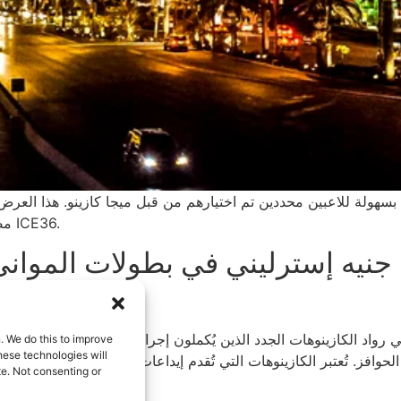
هولة للاعبين محددين تم اختيارهم من قبل ميجا كازينو. هذا العرض متاح فقط لم
مصمم خصيصًا لمشاركين محددين تم اختيارهم من قبل ICE36.
اربح ما يصل إلى 500 جنيه إسترليني في بطولات
اد الكازينوهات الجدد الذين يُكملون إجراءات التسجيل ثم يقومون بإي
. We do this to improve
ese technologies will
لسحب أرباحك الجديدة، بالإضافة إلى أنو
te. Not consenting or