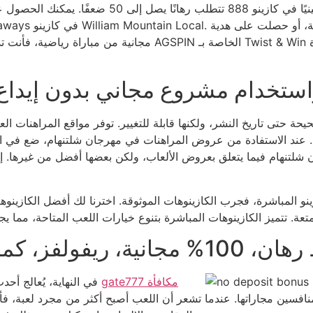
ة، أو حصلت على هدية
لاستخدامها في لعبة سلوت Contain Cracker Megaways في كازينو William Mountain Local.
مجانية من مباراة رياضية، فأنت تدرك الآن مزايا مكافأة الكازينو
م مشروع مجاني بدون إيداع بقيمة 5 جنيهات إ
 حتى تاريخ النشر، ولكنها قابلة للتغيير. توفر مواقع المراهنات ال
. عند الاستفادة من عروض المراهنات في مهرجان شلتنهام، ضع في اعت
 شلتنهام فيما يتعلق بعروض الألعاب، ولكن بعضها أفضل من غيرها. 
نو المباشرة، فجرب الكازينوهات الموثوقة. اخترنا لك أفضل الكازينو
gate777 مكافأة
في النهاية، يُعالج أحدث كازينو معظم عمليات السحب في غضون 24 ساعة
نافسين مجاراتها. عندما تشعر أن اللعب أصبح أكثر من مجرد لعبة، فأ