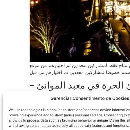
شاركين محددين تم اختيارهم من موقع Slingo.com. هذا العرض
 الموانئ الحرة في معبد الموانئ –
بدون إيداع مطلوب*
Gerenciar Consentimento de Cookies
داعهم الأول. لا تحتاج إلى انتظار فترة زمنية محددة
We use technologies like cookies to store and/or access device information
browsing experience and to show (non-) personalized ads. Consenting to th
اع أخرى من الحوافز. تُعتبر الكازينوهات التي تُقدم إيداعات بقيمة 5 جنيهات إسترلينية موثوقة إذا كانت حاصلة على تراخيص لعب، وتُقدم
allow us to process data such as browsing behavior or unique IDs on this si
خيارات مالية شائعة، ولديها تقييمات عملاء ممتازة.
withdrawing consent, may adversely affect certain features and functions.