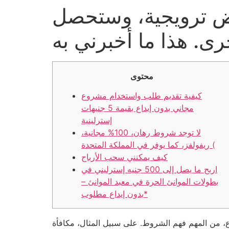
وض ترويجية، وستحصل
رى. هذا ما أخبرني به
محتوى
كيفية تقديم طلب واستخدام مشروع
مجاني بدون إيداع بقيمة 5 جنيهات
إسترلينية
لا توجد شروط رهان، 100% مجانية،
ريفولفز، كما يوفر في المملكة المتحدة (
كيف يمكنني سحب الأرباح
اربح ما يصل إلى 500 جنيه إسترليني في
بطولات الموانئ الحرة في معبد الموانئ –
بدون إيداع مطلوب*
اع، من المهم فهم الشروط. على سبيل المثال، مكافأة