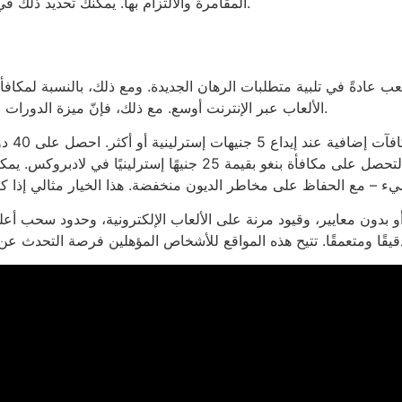
المقامرة والالتزام بها. يمكنك تحديد ذلك في أي وقت، وأنت موجود هناك لتلعب بذكاء، لا لتجازف.
الألعاب عبر الإنترنت أوسع. مع ذلك، فإنّ ميزة الدورات المجانية بدون إيداع تقتصر عادةً على لعبة واحدة فقط.
لعبة مختارة). أودع واشترِ 5 جنيهات إسترلينية فقط لتحصل على مكافأ
دون معايير، وقيود مرنة على الألعاب الإلكترونية، وحدود سحب أعل