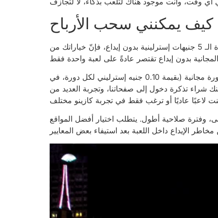
كيف يمكنني سحب الأرباح
تُعدّ الموانئ الأكثر سخاءً، وقد تُساهم جميع مراحل اللعب عادةً في تلبية متطلبات الرهان الجديدة. ومع ذلك، بالنسبة لمكافأة الـ 5 جنيهات إسترلينية بدون إيداع، فإنّ خياراتك من
تتيح لك مواقع أخرى ترقية حسابك للحصول على مكافآت إضافية عند إيداع 5 جنيهات إسترلينية أو أكثر. احصل على 40 دورة مجانية (بقيمة 0.10 جنيه إسترليني لكل دورة، في
ة بنغو بقيمة 25 جنيهًا إسترلينيًا في لادبروكس. يمكنك شراء تذكرة دخول إلى صفحاتنا، وتجربة العديد من
ى، وفترة صلاحية أطول. يتطلب اختيار أفضل المواقع