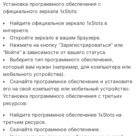
Установка программного обеспечения с
официального зеркала 1xSlots:
Найдите официальное зеркало 1xSlots в
интернете.
Откройте зеркало в вашем браузере.
Нажмите на кнопку “Зарегистрироваться” или
“Войти” в зависимости от вашего статуса.
Выберите тип программного обеспечения,
который вам нужен (например, для компьютера или
мобильного устройства).
Скачайте программное обеспечение и установите
его на свой компьютер или мобильный устройство.
Установка программного обеспечения с третьих
ресурсов:
Найдите программное обеспечение 1xSlots на
третьем ресурсе.
Скачайте программное обеспечение.