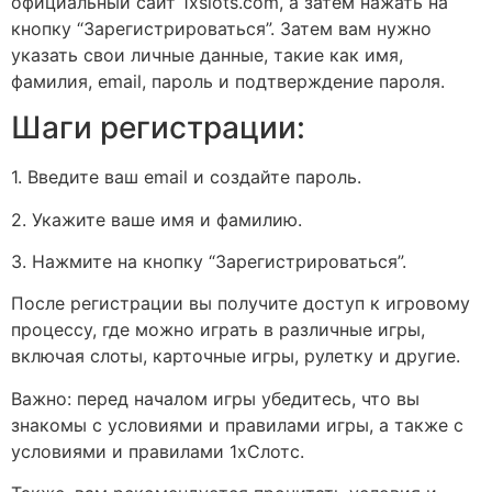
официальный сайт 1xslots.com, а затем нажать на
кнопку “Зарегистрироваться”. Затем вам нужно
указать свои личные данные, такие как имя,
фамилия, email, пароль и подтверждение пароля.
Шаги регистрации:
1. Введите ваш email и создайте пароль.
2. Укажите ваше имя и фамилию.
3. Нажмите на кнопку “Зарегистрироваться”.
После регистрации вы получите доступ к игровому
процессу, где можно играть в различные игры,
включая слоты, карточные игры, рулетку и другие.
Важно: перед началом игры убедитесь, что вы
знакомы с условиями и правилами игры, а также с
условиями и правилами 1хСлотс.