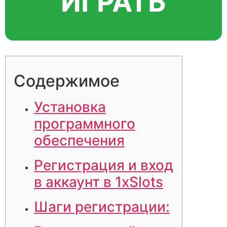
ИГРАТЬ
Содержимое
Установка
программного
обеспечения
Регистрация и вход
в аккаунт в 1xSlots
Шаги регистрации: