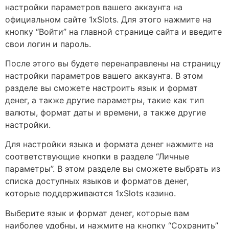
настройки параметров вашего аккаунта на
официальном сайте 1xSlots. Для этого нажмите на
кнопку “Войти” на главной странице сайта и введите
свои логин и пароль.
После этого вы будете перенаправлены на страницу
настройки параметров вашего аккаунта. В этом
разделе вы сможете настроить язык и формат
денег, а также другие параметры, такие как тип
валюты, формат даты и времени, а также другие
настройки.
Для настройки языка и формата денег нажмите на
соответствующие кнопки в разделе “Личные
параметры”. В этом разделе вы сможете выбрать из
списка доступных языков и форматов денег,
которые поддерживаются 1xSlots казино.
Выберите язык и формат денег, которые вам
наиболее удобны, и нажмите на кнопку “Сохранить”