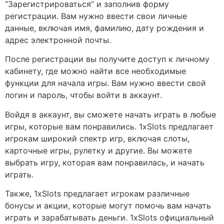
“Зарегистрироваться” и заполнив форму
регистрации. Вам нужно ввести свои личные
данные, включая имя, фамилию, дату рождения и
адрес электронной почты.
После регистрации вы получите доступ к личному
кабинету, где можно найти все необходимые
функции для начала игры. Вам нужно ввести свой
логин и пароль, чтобы войти в аккаунт.
Войдя в аккаунт, вы сможете начать играть в любые
игры, которые вам понравились. 1xSlots предлагает
игрокам широкий спектр игр, включая слоты,
карточные игры, рулетку и другие. Вы можете
выбрать игру, которая вам понравилась, и начать
играть.
Также, 1xSlots предлагает игрокам различные
бонусы и акции, которые могут помочь вам начать
играть и зарабатывать деньги. 1xSlots официальный