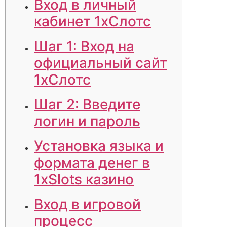
Вход в личный
кабинет 1хСлотс
Шаг 1: Вход на
официальный сайт
1хСлотс
Шаг 2: Введите
логин и пароль
Установка языка и
формата денег в
1xSlots казино
Вход в игровой
процесс