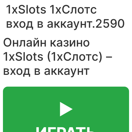
1xSlots 1хСлотс
вход в аккаунт.2590
Онлайн казино
1xSlots (1хСлотс) –
вход в аккаунт
▶️