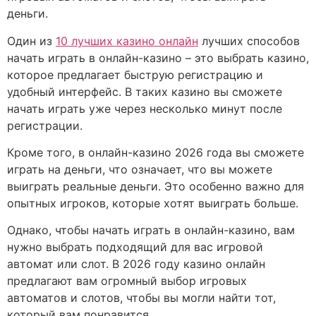
деньги.
Один из
10 лучших казино онлайн
лучших способов
начать играть в онлайн-казино – это выбрать казино,
которое предлагает быструю регистрацию и
удобный интерфейс. В таких казино вы сможете
начать играть уже через несколько минут после
регистрации.
Кроме того, в онлайн-казино 2026 года вы сможете
играть на деньги, что означает, что вы можете
выиграть реальные деньги. Это особенно важно для
опытных игроков, которые хотят выиграть больше.
Однако, чтобы начать играть в онлайн-казино, вам
нужно выбрать подходящий для вас игровой
автомат или слот. В 2026 году казино онлайн
предлагают вам огромный выбор игровых
автоматов и слотов, чтобы вы могли найти тот,
который вам понравится.