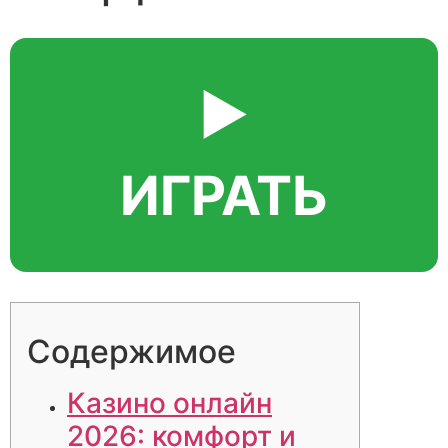
▶️
ИГРАТЬ
Содержимое
Казино онлайн
2026: комфорт и