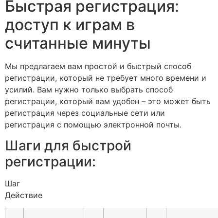
Быстрая регистрация:
доступ к играм в
считанные минуты
Мы предлагаем вам простой и быстрый способ
регистрации, который не требует много времени и
усилий. Вам нужно только выбрать способ
регистрации, который вам удобен – это может быть
регистрация через социальные сети или
регистрация с помощью электронной почты.
Шаги для быстрой
регистрации:
Шаг
Действие