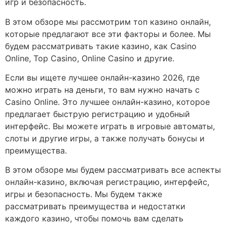
игр и безопасность.
В этом обзоре мы рассмотрим топ казино онлайн,
которые предлагают все эти факторы и более. Мы
будем рассматривать такие казино, как Casino
Online, Top Casino, Online Casino и другие.
Если вы ищете лучшее онлайн-казино 2026, где
можно играть на деньги, то вам нужно начать с
Casino Online. Это лучшее онлайн-казино, которое
предлагает быструю регистрацию и удобный
интерфейс. Вы можете играть в игровые автоматы,
слоты и другие игры, а также получать бонусы и
преимущества.
В этом обзоре мы будем рассматривать все аспекты
онлайн-казино, включая регистрацию, интерфейс,
игры и безопасность. Мы будем также
рассматривать преимущества и недостатки
каждого казино, чтобы помочь вам сделать