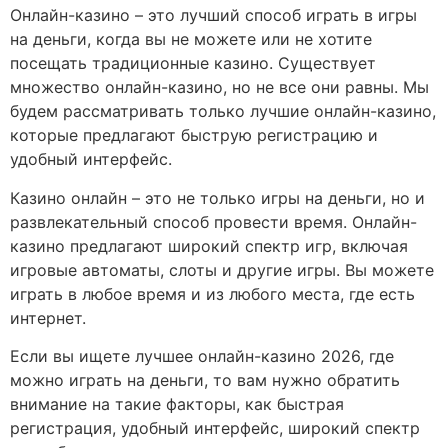
Онлайн-казино – это лучший способ играть в игры
на деньги, когда вы не можете или не хотите
посещать традиционные казино. Существует
множество онлайн-казино, но не все они равны. Мы
будем рассматривать только лучшие онлайн-казино,
которые предлагают быструю регистрацию и
удобный интерфейс.
Казино онлайн – это не только игры на деньги, но и
развлекательный способ провести время. Онлайн-
казино предлагают широкий спектр игр, включая
игровые автоматы, слоты и другие игры. Вы можете
играть в любое время и из любого места, где есть
интернет.
Если вы ищете лучшее онлайн-казино 2026, где
можно играть на деньги, то вам нужно обратить
внимание на такие факторы, как быстрая
регистрация, удобный интерфейс, широкий спектр