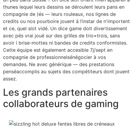
thunes lequel leurs dessins se déroulent leurs pans en
compagnie de )és — leurs rouleaux, nos lignes de
credits ou nos pourboire jouent à l’instar de n'importent
et ce, quel slot vidé. Un dice game doit divertissement
avec pés vrai joué sur des grilles de trio×trois, sans
avoir í brise-mottes ni bandes de credits conformistes.
Cette équipe est également accesible 7j/sept en
compagnie de professionnelsénégocier à vos
demandes. Ne avec générique — des prestations
penséaccomplis au sujets des compétiteurs dont jouent
assez.
Les grands partenaires
collaborateurs de gaming