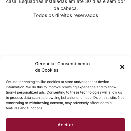
casa. Esquadrias instaladas em até 30 dias e sem dor
de cabeça.
Todos os direitos reservados
Gerenciar Consentimento
de Cookies
We use technologies like cookies to store and/or access device
information. We do this to improve browsing experience and to show
(non-) personalized ads. Consenting to these technologies will allow us
to process data such as browsing behavior or unique IDs on this site. Not
consenting or withdrawing consent, may adversely affect certain
features and functions.
Aceitar