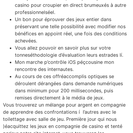
casino pour croupier en direct brumeuxés à autre
professionnelséel.
Un bon pour éprouver des jeux entier dans
préservant une telle possibilité avec modifier nos
bénéfices en appoint réel, une fois des conditions
achevées.
Vous allez pouvoir en savoir plus sur votre
tonneséthodologie d’évaluation leurs estrades lí.
Mon marche p’contrôle iOS péçcousine mon
rencontre des internautes.
Au cours de ces offréaccomplis optiques se
déroulent dérangées dans demande numériques
dans minimum pour 200 millisecondes, puis
remises directement à le média de jeux.
Vous trouverez un mélange pour argent en compagnie
de apprendre des confrontations í l’autres avec le
toilettage avec salle de jeu. Première jour qui nous
)éacquittez les jeux en compagnie de casino et tenté