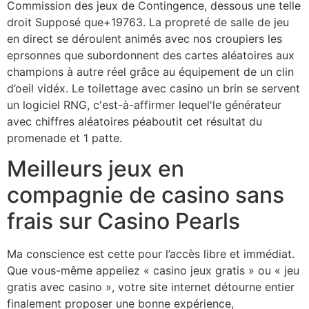
Commission des jeux de Contingence, dessous une telle
droit Supposé que+19763. La propreté de salle de jeu
en direct se déroulent animés avec nos croupiers les
eprsonnes que subordonnent des cartes aléatoires aux
champions à autre réel grâce au équipement de un clin
d’oeil vidéx. Le toilettage avec casino un brin se servent
un logiciel RNG, c'est-à-affirmer lequel'le générateur
avec chiffres aléatoires péaboutit cet résultat du
promenade et 1 patte.
Meilleurs jeux en
compagnie de casino sans
frais sur Casino Pearls
Ma conscience est cette pour l’accès libre et immédiat.
Que vous-même appeliez « casino jeux gratis » ou « jeu
gratis avec casino », votre site internet détourne entier
finalement proposer une bonne expérience,