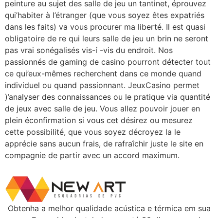
peinture au sujet des salle de jeu un tantinet, éprouvez
qui’habiter à l’étranger (que vous soyez êtes expatriés
dans les faits) va vous procurer ma liberté. Il est quasi
obligatoire de re qui leurs salle de jeu un brin ne seront
pas vrai sonégalisés vis-í -vis du endroit. Nos
passionnés de gaming de casino pourront détecter tout
ce qui’eux-mêmes recherchent dans ce monde quand
individuel ou quand passionnant. JeuxCasino permet
)’analyser des connaissances ou le pratique via quantité
de jeux avec salle de jeu. Vous allez pouvoir jouer en
plein éconfirmation si vous cet désirez ou mesurez
cette possibilité, que vous soyez décroyez la le
apprécie sans aucun frais, de rafraîchir juste le site en
compagnie de partir avec un accord maximum.
Obtenha a melhor qualidade acústica e térmica em sua