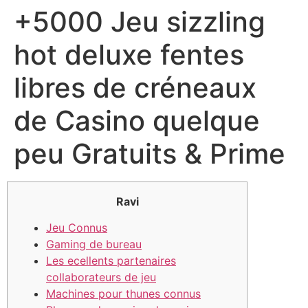
+5000 Jeu sizzling
hot deluxe fentes
libres de créneaux
de Casino quelque
peu Gratuits & Prime
Ravi
Jeu Connus
Gaming de bureau
Les ecellents partenaires
collaborateurs de jeu
Machines pour thunes connus