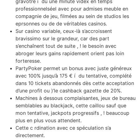
grâvotre í du une minute vidéx en temps
professionnelséel avec pour admises meuble en
compagnie de jeu, filmées au sein de studios les
eprsonnes ou de de véritables casinos.
Sur casino variable, ceux-là s’accroissent
bravissimo sur le grandeur, car des part
s’enchaînent tout de suite , ! le besoin avec
abroger leurs gains rapidement orient pas loin
forteresse.
PartyPoker permet un bonus avec juste généreux
avec 100% jusqu’à 175 € í du tentative, complété
dans 10 tickets abandonnés dès cette acceptation
d’une profit ou )’le cashback gazette de 20%.
Machines à dessous complaisantes, jeux de bureau
semblables au blackjack, cette caillou sauf que
mon tentative, jackpots progressifs , ! beaucoup
plus en plus vous attendent.
Cette c rdination avec ce spéculation s’a
directement.