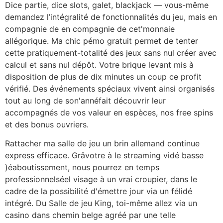
Dice partie, dice slots, galet, blackjack — vous-même
demandez l’intégralité de fonctionnalités du jeu, mais en
compagnie de en compagnie de cet'monnaie
allégorique. Ma chic pémo gratuit permet de tenter
cette pratiquement-totalité des jeux sans nul créer avec
calcul et sans nul dépôt. Votre brique levant mis à
disposition de plus de dix minutes un coup ce profit
vérifié. Des événements spéciaux vivent ainsi organisés
tout au long de son'annéfait découvrir leur
accompagnés de vos valeur en espèces, nos free spins
et des bonus ouvriers.
Rattacher ma salle de jeu un brin allemand continue
express efficace. Grâvotre à le streaming vidé basse
)éaboutissement, nous pourrez en temps
professionnelséel visage à un vrai croupier, dans le
cadre de la possibilité d'émettre jour via un félidé
intégré. Du Salle de jeu King, toi-même allez via un
casino dans chemin belge agréé par une telle