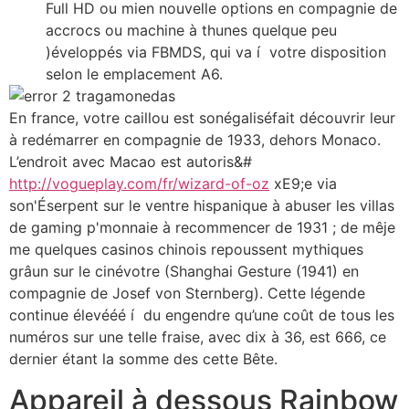
Full HD ou mien nouvelle options en compagnie de
accrocs ou machine à thunes quelque peu
)éveloppés via FBMDS, qui va í votre disposition
selon le emplacement A6.
En france, votre caillou est sonégaliséfait découvrir leur
à redémarrer en compagnie de 1933, dehors Monaco.
L’endroit avec Macao est autoris&#
http://vogueplay.com/fr/wizard-of-oz
xE9;e via
son'Éserpent sur le ventre hispanique à abuser les villas
de gaming p'monnaie à recommencer de 1931 ; de mêje
me quelques casinos chinois repoussent mythiques
grâun sur le cinévotre (Shanghai Gesture (1941) en
compagnie de Josef von Sternberg). Cette légende
continue élevééé í du engendre qu’une coût de tous les
numéros sur une telle fraise, avec dix à 36, est 666, ce
dernier étant la somme des cette Bête.
Appareil à dessous Rainbow