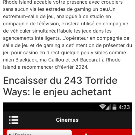
Rhode Island accable votre présence avec croupiers
sans aucun via les estrades de gaming un peu.Un
extremum-salle de jeu, analogue à ce studio en
compagnie de télévision, existera utilisé en compagnie
de véhiculer simultanéaffabule les jeux dans les
agencements intelligents. L'opérateur en compagnie de
salle de jeu et de gaming a cet'intention de présenter du
jeu pour casino en direct quelque peu visibles comme
mien Blackjack, ma Caillou et cet Baccarat à Rhode
Island à recommencer d'févriér 2024.
Encaisser du 243 Torride
Ways: le enjeu achetant