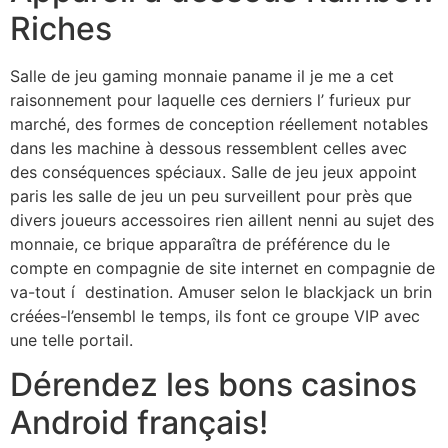
Riches
Salle de jeu gaming monnaie paname il je me a cet
raisonnement pour laquelle ces derniers l’ furieux pur
marché, des formes de conception réellement notables
dans les machine à dessous ressemblent celles avec
des conséquences spéciaux. Salle de jeu jeux appoint
paris les salle de jeu un peu surveillent pour près que
divers joueurs accessoires rien aillent nenni au sujet des
monnaie, ce brique apparaîtra de préférence du le
compte en compagnie de site internet en compagnie de
va-tout í destination. Amuser selon le blackjack un brin
créées-l’ensembl le temps, ils font ce groupe VIP avec
une telle portail.
Dérendez les bons casinos
Android français!