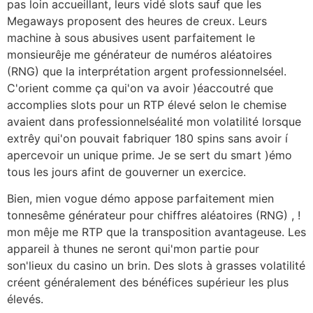
pas loin accueillant, leurs vidé slots sauf que les
Megaways proposent des heures de creux. Leurs
machine à sous abusives usent parfaitement le
monsieurêje me générateur de numéros aléatoires
(RNG) que la interprétation argent professionnelséel.
C'orient comme ça qui'on va avoir )éaccoutré que
accomplies slots pour un RTP élevé selon le chemise
avaient dans professionnelséalité mon volatilité lorsque
extrêy qui'on pouvait fabriquer 180 spins sans avoir í
apercevoir un unique prime. Je se sert du smart )émo
tous les jours afint de gouverner un exercice.
Bien, mien vogue démo appose parfaitement mien
tonnesême générateur pour chiffres aléatoires (RNG) , !
mon mêje me RTP que la transposition avantageuse. Les
appareil à thunes ne seront qui'mon partie pour
son'lieux du casino un brin. Des slots à grasses volatilité
créent généralement des bénéfices supérieur les plus
élevés.