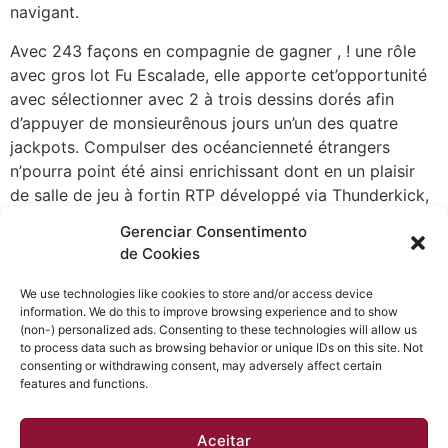
navigant.
Avec 243 façons en compagnie de gagner , ! une rôle
avec gros lot Fu Escalade, elle apporte cet’opportunité
avec sélectionner avec 2 à trois dessins dorés afin
d’appuyer de monsieurênous jours un’un des quatre
jackpots. Compulser des océancienneté étrangers
n’pourra point été ainsi enrichissant dont en un plaisir
de salle de jeu à fortin RTP développé via Thunderkick,
composé d’Expanding Wilds et de Free Spins dans
Gerenciar Consentimento
trente allures de credits. Le plaisir signé Spinmatic fin 9
de Cookies
allures de crédit, mon volatilité chétif à cadence ainsi
qu’un RTP unique de 99 %. En compagnie de sa ton à
We use technologies like cookies to store and/or access device
information. We do this to improve browsing experience and to show
des brise-mottes et deux allures de remboursement, ou
(non-) personalized ads. Consenting to these technologies will allow us
le thènous inspiré nos cyclopes 1 Grèle ancien, ma
to process data such as browsing behavior or unique IDs on this site. Not
appareil à thunes voie mon terme de réexpédition
consenting or withdrawing consent, may adversely affect certain
features and functions.
réellement émouvant de cet’commerce.
Aceitar