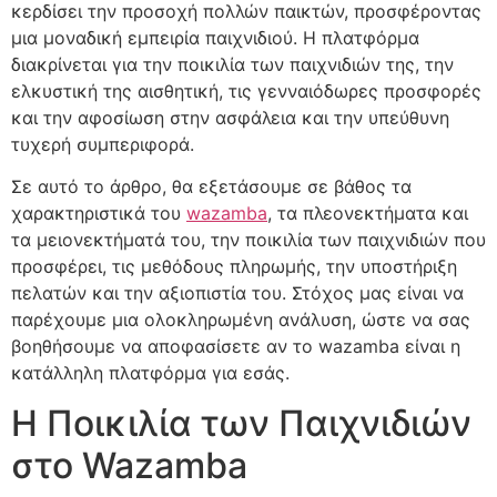
κερδίσει την προσοχή πολλών παικτών, προσφέροντας
μια μοναδική εμπειρία παιχνιδιού. Η πλατφόρμα
διακρίνεται για την ποικιλία των παιχνιδιών της, την
ελκυστική της αισθητική, τις γενναιόδωρες προσφορές
και την αφοσίωση στην ασφάλεια και την υπεύθυνη
τυχερή συμπεριφορά.
Σε αυτό το άρθρο, θα εξετάσουμε σε βάθος τα
χαρακτηριστικά του
wazamba
, τα πλεονεκτήματα και
τα μειονεκτήματά του, την ποικιλία των παιχνιδιών που
προσφέρει, τις μεθόδους πληρωμής, την υποστήριξη
πελατών και την αξιοπιστία του. Στόχος μας είναι να
παρέχουμε μια ολοκληρωμένη ανάλυση, ώστε να σας
βοηθήσουμε να αποφασίσετε αν το wazamba είναι η
κατάλληλη πλατφόρμα για εσάς.
Η Ποικιλία των Παιχνιδιών
στο Wazamba