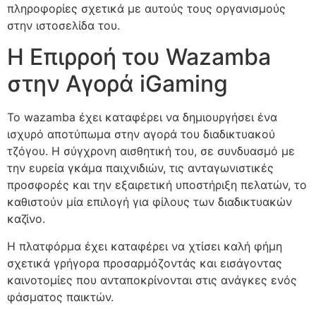
πληροφορίες σχετικά με αυτούς τους οργανισμούς
στην ιστοσελίδα του.
Η Επιρροή του Wazamba
στην Αγορά iGaming
Το wazamba έχει καταφέρει να δημιουργήσει ένα
ισχυρό αποτύπωμα στην αγορά του διαδικτυακού
τζόγου. Η σύγχρονη αισθητική του, σε συνδυασμό με
την ευρεία γκάμα παιχνιδιών, τις ανταγωνιστικές
προσφορές και την εξαιρετική υποστήριξη πελατών, το
καθιστούν μία επιλογή για φίλους των διαδικτυακών
καζίνο.
H πλατφόρμα έχει καταφέρει να χτίσει καλή φήμη
σχετικά γρήγορα προσαρμόζοντάς και εισάγοντας
καινοτομίες που ανταποκρίνονται στις ανάγκες ενός
φάσματος παικτών.