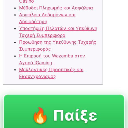
Casino
Μέθοδοι Πληρωμής και Ασφάλεια
Ασφάλεια Δεδομένων και
Αδειοδότηση
Υποστήριξη Πελατών και Υπεύθυνη
Τυχερή Συμπεριφορά
Προώθηση της Υπεύθυνης Τυχερής
Συμπεριφοράς
Η Επιρροή του Wazamba στην
Αγορά iGaming
Μελλοντικές Προοπτικές και
Εκσυγχρονισμός
🔥 Παίξε