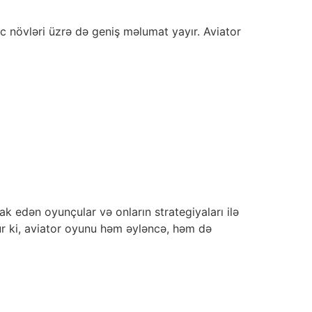
 növləri üzrə də geniş məlumat yayır. Aviator
k edən oyunçular və onların strategiyaları ilə
ur ki, aviator oyunu həm əyləncə, həm də