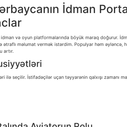
ərbaycanın İdman Portal
clar
dman və oyun platformalarında böyük maraq doğurur. İdman 
ə ətraflı məlumat vermək istərdim. Populyar həm əyləncə, 
 artır.
siyyətləri
əri ilə seçilir. İstifadəçilər uçan təyyarənin qalxışı zamanı 
alında Aviatorun Rolu