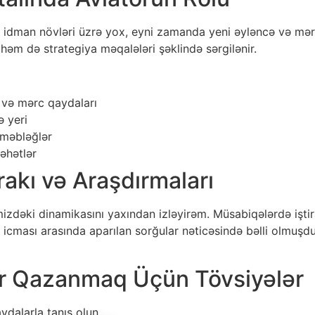
 idman növləri üzrə yox, eyni zamanda yeni əyləncə və mərc
həm də strategiya məqalələri şəklində sərgilənir.
ı və mərc qaydaları
 yeri
 məbləğlər
əhətlər
irakı və Araşdırmaları
izdəki dinamikasını yaxından izləyirəm. Müsabiqələrdə iştira
icması arasında aparılan sorğular nəticəsində bəlli olmuşd
r Qazanmaq Üçün Tövsiyələr
dalarla tanış olun.