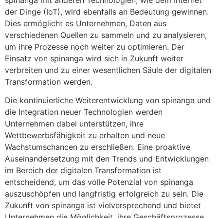
der Dinge (IoT), wird ebenfalls an Bedeutung gewinnen.
Dies ermöglicht es Unternehmen, Daten aus
verschiedenen Quellen zu sammeln und zu analysieren,
um ihre Prozesse noch weiter zu optimieren. Der
Einsatz von spinanga wird sich in Zukunft weiter
verbreiten und zu einer wesentlichen Säule der digitalen
Transformation werden.
Die kontinuierliche Weiterentwicklung von spinanga und
die Integration neuer Technologien werden
Unternehmen dabei unterstützen, ihre
Wettbewerbsfähigkeit zu erhalten und neue
Wachstumschancen zu erschließen. Eine proaktive
Auseinandersetzung mit den Trends und Entwicklungen
im Bereich der digitalen Transformation ist
entscheidend, um das volle Potenzial von spinanga
auszuschöpfen und langfristig erfolgreich zu sein. Die
Zukunft von spinanga ist vielversprechend und bietet
Unternehmen die Möglichkeit, ihre Geschäftsprozesse