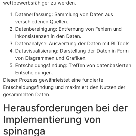
wettbewerbsfähiger zu werden.
Datenerfassung: Sammlung von Daten aus
verschiedenen Quellen.
Datenbereinigung: Entfernung von Fehlern und
Inkonsistenzen in den Daten.
Datenanalyse: Auswertung der Daten mit BI Tools.
Datavisualisierung: Darstellung der Daten in Form
von Diagrammen und Grafiken.
Entscheidungsfindung: Treffen von datenbasierten
Entscheidungen.
Dieser Prozess gewährleistet eine fundierte
Entscheidungsfindung und maximiert den Nutzen der
gesammelten Daten.
Herausforderungen bei der
Implementierung von
spinanga