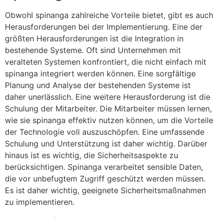
Obwohl spinanga zahlreiche Vorteile bietet, gibt es auch
Herausforderungen bei der Implementierung. Eine der
größten Herausforderungen ist die Integration in
bestehende Systeme. Oft sind Unternehmen mit
veralteten Systemen konfrontiert, die nicht einfach mit
spinanga integriert werden können. Eine sorgfältige
Planung und Analyse der bestehenden Systeme ist
daher unerlässlich. Eine weitere Herausforderung ist die
Schulung der Mitarbeiter. Die Mitarbeiter müssen lernen,
wie sie spinanga effektiv nutzen können, um die Vorteile
der Technologie voll auszuschöpfen. Eine umfassende
Schulung und Unterstützung ist daher wichtig. Darüber
hinaus ist es wichtig, die Sicherheitsaspekte zu
berücksichtigen. Spinanga verarbeitet sensible Daten,
die vor unbefugtem Zugriff geschützt werden müssen.
Es ist daher wichtig, geeignete Sicherheitsmaßnahmen
zu implementieren.