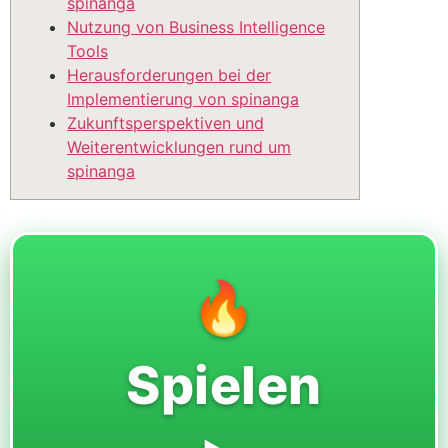
spinanga
Nutzung von Business Intelligence
Tools
Herausforderungen bei der
Implementierung von spinanga
Zukunftsperspektiven und
Weiterentwicklungen rund um
spinanga
🔥
Spielen