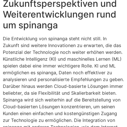
Zukunftsperspektiven und
Weiterentwicklungen rund
um spinanga
Die Entwicklung von spinanga steht nicht still. In
Zukunft sind weitere Innovationen zu erwarten, die das
Potenzial der Technologie noch weiter erhöhen werden.
Künstliche Intelligenz (KI) und maschinelles Lernen (ML)
spielen dabei eine immer wichtigere Rolle. KI und ML
ermöglichen es spinanga, Daten noch effektiver zu
analysieren und personalisierte Empfehlungen zu geben.
Darüber hinaus werden Cloud-basierte Lösungen immer
beliebter, da sie Flexibilität und Skalierbarkeit bieten.
Spinanga wird sich weiterhin auf die Bereitstellung von
Cloud-basierten Lösungen konzentrieren, um seinen
Kunden einen einfachen und kostengünstigen Zugang
zur Technologie zu ermöglichen. Die Integration von
spinanga mit anderen Technologien, wie dem Internet