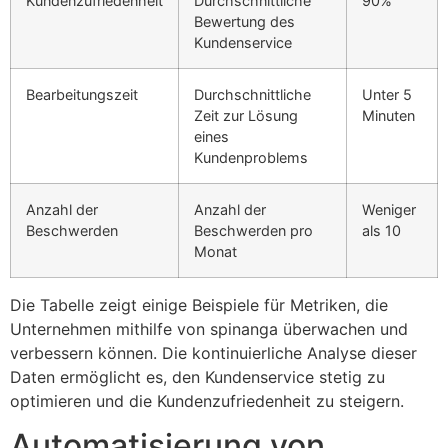
Kundenzufriedenheit
Durchschnittliche
90%
Bewertung des
Kundenservice
Bearbeitungszeit
Durchschnittliche
Unter 5
Zeit zur Lösung
Minuten
eines
Kundenproblems
Anzahl der
Anzahl der
Weniger
Beschwerden
Beschwerden pro
als 10
Monat
Die Tabelle zeigt einige Beispiele für Metriken, die
Unternehmen mithilfe von spinanga überwachen und
verbessern können. Die kontinuierliche Analyse dieser
Daten ermöglicht es, den Kundenservice stetig zu
optimieren und die Kundenzufriedenheit zu steigern.
Automatisierung von