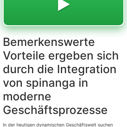
▶️
Bemerkenswerte
Vorteile ergeben sich
durch die Integration
von spinanga in
moderne
Geschäftsprozesse
In der heutigen dynamischen Geschäftswelt suchen