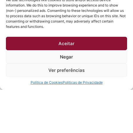
information. We do this to improve browsing experience and to show
Cruks?
(non-) personalized ads. Consenting to these technologies will allow us
to process data such as browsing behavior or unique IDs on this site. Not
consenting or withdrawing consent, may adversely affect certain
Het kiezen voor een online casino zonder Cruks biedt
features and functions.
talloze voordelen voor spelers die op zoek zijn naar een
opwindende en veilige speelervaring. Je hebt toegang
Aceitar
tot aantrekkelijke bonussen, een breed aanbod aan
spellen, en snelle uitbetalingen, allemaal zonder de
Negar
restricties van een Cruks-registratie. Dit maakt het
gemakkelijker om te genieten van het gokken zonder de
Ver preferências
zorgen van mogelijke beperkingen.
Política de Cookies
Politicas de Privacidade
Dus waar wacht je nog op? Begin vandaag nog met jou
avontuur in de wereld van online casino’s zonder Cruks
en ontdek de spannende mogelijkheden die 2026 te
bieden heeft!