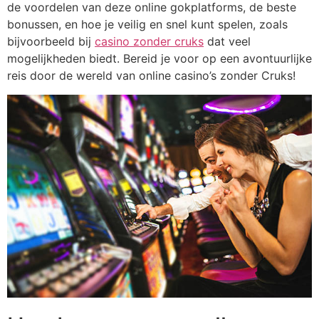
de voordelen van deze online gokplatforms, de beste
bonussen, en hoe je veilig en snel kunt spelen, zoals
bijvoorbeeld bij
casino zonder cruks
dat veel
mogelijkheden biedt. Bereid je voor op een avontuurlijke
reis door de wereld van online casino’s zonder Cruks!