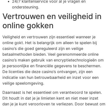
24/7 klantenservice voor al je vragen en
ondersteuning.
Vertrouwen en veiligheid in
online gokken
Veiligheid en vertrouwen zijn essentieel wanneer je
online gokt. Het is belangrijk om alleen te spelen bij
casino’s die goed gereguleerd zijn en veilige
betaalmethoden bieden. Veel gerenommeerde online
casino’s maken gebruik van encryptietechnologieën om
je persoonlijke en financiële gegevens te beschermen.
De licenties die deze casino’s ontvangen, zijn een
indicatie van hun betrouwbaarheid en inzet voor een
veilige speelomgeving.
Daarnaast is het essentieel om verantwoord te spelen.
Dit houdt in dat je je limieten kent en niet meer inzet
dan je je kunt veroorloven te verliezen. Door bewust om