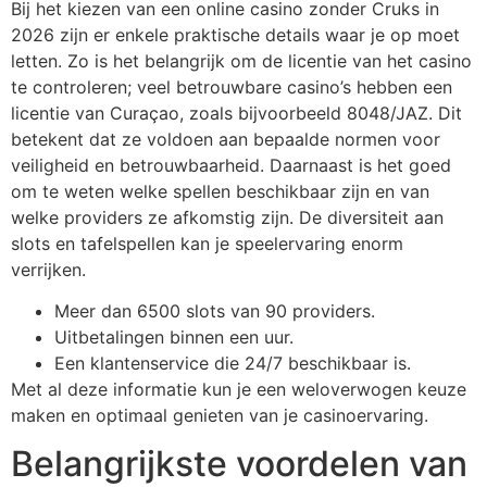
Bij het kiezen van een online casino zonder Cruks in
2026 zijn er enkele praktische details waar je op moet
letten. Zo is het belangrijk om de licentie van het casino
te controleren; veel betrouwbare casino’s hebben een
licentie van Curaçao, zoals bijvoorbeeld 8048/JAZ. Dit
betekent dat ze voldoen aan bepaalde normen voor
veiligheid en betrouwbaarheid. Daarnaast is het goed
om te weten welke spellen beschikbaar zijn en van
welke providers ze afkomstig zijn. De diversiteit aan
slots en tafelspellen kan je speelervaring enorm
verrijken.
Meer dan 6500 slots van 90 providers.
Uitbetalingen binnen een uur.
Een klantenservice die 24/7 beschikbaar is.
Met al deze informatie kun je een weloverwogen keuze
maken en optimaal genieten van je casinoervaring.
Belangrijkste voordelen van