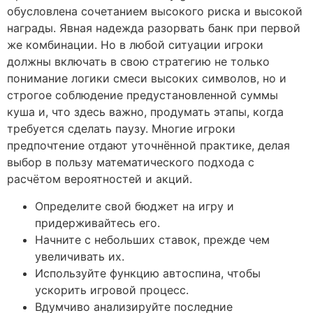
обусловлена сочетанием высокого риска и высокой
награды. Явная надежда разорвать банк при первой
же комбинации. Но в любой ситуации игроки
должны включать в свою стратегию не только
понимание логики смеси высоких символов, но и
строгое соблюдение предустановленной суммы
куша и, что здесь важно, продумать этапы, когда
требуется сделать паузу. Многие игроки
предпочтение отдают уточнённой практике, делая
выбор в пользу математического подхода с
расчётом вероятностей и акций.
Определите свой бюджет на игру и
придерживайтесь его.
Начните с небольших ставок, прежде чем
увеличивать их.
Используйте функцию автоспина, чтобы
ускорить игровой процесс.
Вдумчиво анализируйте последние