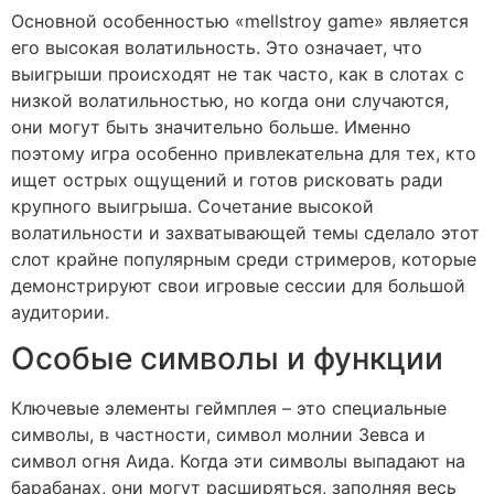
Основной особенностью «mellstroy game» является
его высокая волатильность. Это означает, что
выигрыши происходят не так часто, как в слотах с
низкой волатильностью, но когда они случаются,
они могут быть значительно больше. Именно
поэтому игра особенно привлекательна для тех, кто
ищет острых ощущений и готов рисковать ради
крупного выигрыша. Сочетание высокой
волатильности и захватывающей темы сделало этот
слот крайне популярным среди стримеров, которые
демонстрируют свои игровые сессии для большой
аудитории.
Особые символы и функции
Ключевые элементы геймплея – это специальные
символы, в частности, символ молнии Зевса и
символ огня Аида. Когда эти символы выпадают на
барабанах, они могут расширяться, заполняя весь