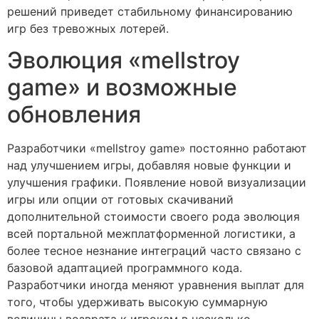
решений приведет стабильному финансированию
игр без тревожных лотерей.
Эволюция «mellstroy
game» и возможные
обновления
Разработчики «mellstroy game» постоянно работают
над улучшением игры, добавляя новые функции и
улучшения графики. Появление новой визуализации
игры или опции от готовых скачиваний
дополнительной стоимости своего рода эволюция
всей портальной межплатформенной логистики, а
более тесное незнание интеграций часто связано с
базовой адаптацией программного кода.
Разработчики иногда меняют уравнения выплат для
того, чтобы удерживать высокую суммарную