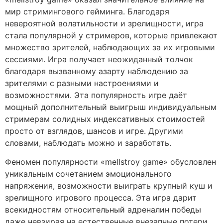
мир стримингового гейминга. Благодаря
невероятной волатильности и зрелищности, игра
стала популярной у стримеров, которые привлекают
множество зрителей, наблюдающих за их игровыми
сессиями. Игра получает неожиданный толчок
благодаря вызванному азарту наблюдению за
зрителями с разными настроениями и
возможностями. Эта популярность игре даёт
мощный дополнительный выигрыш индивидуальным
стримерам солидных индексативных стоимостей
просто от взглядов, шансов и игре. Другими
словами, наблюдать можно и заработать.
Феномен популярности «mellstroy game» обусловлен
уникальным сочетанием эмоционального
напряжения, возможности выиграть крупный куш и
зрелищного игрового процесса. Эта игра дарит
всекидностям относительный адреналин победы
даже невзирая на естественные внезапные потери