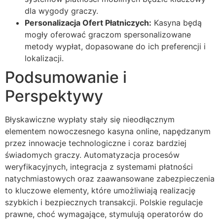
dla wygody graczy.
Personalizacja Ofert Płatniczych:
Kasyna będą
mogły oferować graczom spersonalizowane
metody wypłat, dopasowane do ich preferencji i
lokalizacji.
Podsumowanie i
Perspektywy
Błyskawiczne wypłaty stały się nieodłącznym
elementem nowoczesnego kasyna online, napędzanym
przez innowacje technologiczne i coraz bardziej
świadomych graczy. Automatyzacja procesów
weryfikacyjnych, integracja z systemami płatności
natychmiastowych oraz zaawansowane zabezpieczenia
to kluczowe elementy, które umożliwiają realizację
szybkich i bezpiecznych transakcji. Polskie regulacje
prawne, choć wymagające, stymulują operatorów do