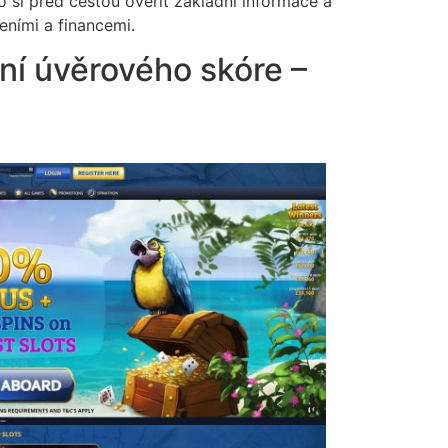
o si před cestou ověřit základní informace a
eními a financemi.
í úvěrového skóre –