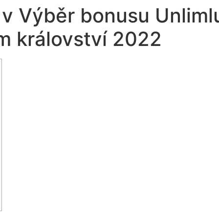
 v Výběr bonusu Unliml
m království 2022