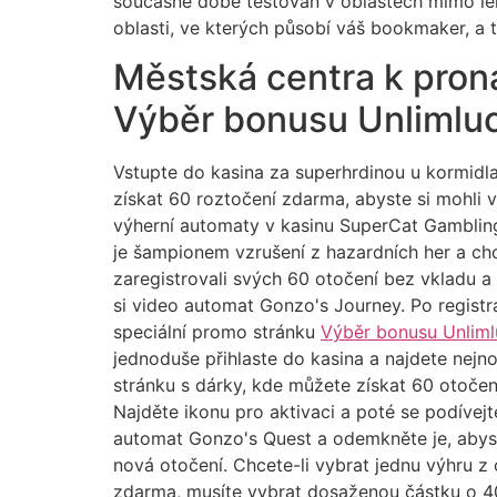
současné době testován v oblastech mimo léka
oblasti, ve kterých působí váš bookmaker, a t
Městská centra k pron
Výběr bonusu Unlimlu
Vstupte do kasina za superhrdinou u kormidl
získat 60 roztočení zdarma, abyste si mohli 
výherní automaty v kasinu SuperCat Gamblin
je šampionem vzrušení z hazardních her a chc
zaregistrovali svých 60 otočení bez vkladu a
si video automat Gonzo's Journey. Po registr
speciální promo stránku
Výběr bonusu Unliml
jednoduše přihlaste do kasina a najdete nejno
stránku s dárky, kde můžete získat 60 otoče
Najděte ikonu pro aktivaci a poté se podívejt
automat Gonzo's Quest a odemkněte je, abyst
nová otočení. Chcete-li vybrat jednu výhru z
zdarma, musíte vybrat dosaženou částku o 