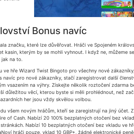
lovství Bonus navíc
a značku, které lze důvěřovat. Hráči ve Spojeném království,
t kasin, kterým by se mohli vyhnout. I když ne, můžeme se
jak na to.
ve hře Wizard Twist Bingoto pro všechny nové zákazníky, k
navíc pro nové zákazníky, stačí zaregistrovat další členst
m vsazením na výhry. Získejte několik roztočení zdarma 
alší důležitou věcí, kterou byste si měli prohlédnout, než z
hazardních her jsou vždy skvělou volbou.
u všem novým hráčům, kteří se zaregistrují na jiný účet. 
ire of Cash. Nabízí 20 100% bezplatných otočení bez vkl
 stránkách. Nabízí 10 bezplatných otočení bez vkladu ve hř
aNoví hráči pouze, vklad 10 GBP+, žádné elektronické pen