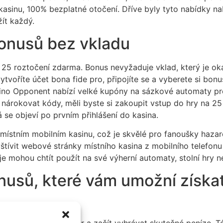
kasinu, 100% bezplatné otočení. Dříve byly tyto nabídky na
žít každý.
bonusů bez vkladu
í 25 roztočení zdarma. Bonus nevyžaduje vklad, který je ok
ytvoříte účet bona fide pro, připojíte se a vyberete si bon
no Opponent nabízí velké kupóny na sázkové automaty pro pr
nárokovat kódy, měli byste si zakoupit vstup do hry na 25
á se objeví po prvním přihlášení do kasina.
místním mobilním kasinu, což je skvělé pro fanoušky hazard
vit webové stránky místního kasina z mobilního telefonu a 
a je mohou chtít použít na své výherní automaty, stolní hry 
onusů, které vám umožní získa
 menší než deset liber a začít vyhrávat skutečné peníze. T