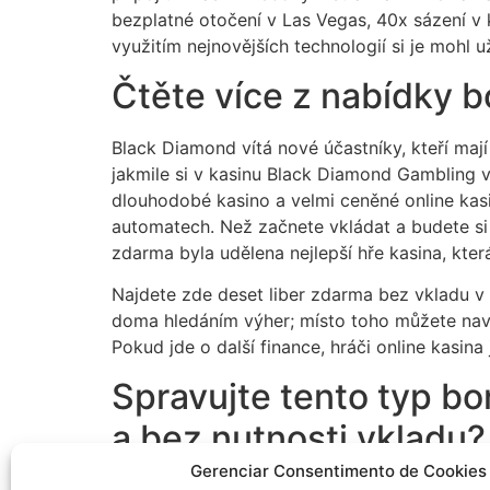
bezplatné otočení v Las Vegas, 40x sázení v 
využitím nejnovějších technologií si je mohl u
Čtěte více z nabídky 
Black Diamond vítá nové účastníky, kteří maj
jakmile si v kasinu Black Diamond Gambling v
dlouhodobé kasino a velmi ceněné online kasi
automatech. Než začnete vkládat a budete si 
zdarma byla udělena nejlepší hře kasina, kter
Najdete zde deset liber zdarma bez vkladu v 
doma hledáním výher; místo toho můžete navští
Pokud jde o další finance, hráči online kasin
Spravujte tento typ b
a bez nutnosti vkladu?
Gerenciar Consentimento de Cookies
Tímto způsobem můžete začít hrát s rychlostí