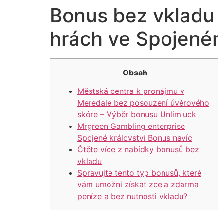
Bonus bez vkladu
hrách ve Spojené
Obsah
Městská centra k pronájmu v
Meredale bez posouzení úvěrového
skóre – Výběr bonusu Unlimluck
Mrgreen Gambling enterprise
Spojené království Bonus navíc
Čtěte více z nabídky bonusů bez
vkladu
Spravujte tento typ bonusů, které
vám umožní získat zcela zdarma
peníze a bez nutnosti vkladu?