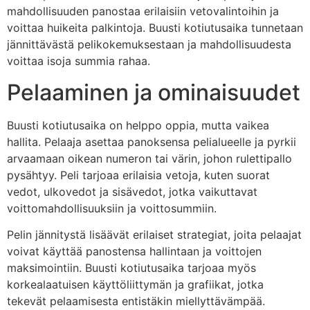
mahdollisuuden panostaa erilaisiin vetovalintoihin ja
voittaa huikeita palkintoja. Buusti kotiutusaika tunnetaan
jännittävästä pelikokemuksestaan ja mahdollisuudesta
voittaa isoja summia rahaa.
Pelaaminen ja ominaisuudet
Buusti kotiutusaika on helppo oppia, mutta vaikea
hallita. Pelaaja asettaa panoksensa pelialueelle ja pyrkii
arvaamaan oikean numeron tai värin, johon rulettipallo
pysähtyy. Peli tarjoaa erilaisia vetoja, kuten suorat
vedot, ulkovedot ja sisävedot, jotka vaikuttavat
voittomahdollisuuksiin ja voittosummiin.
Pelin jännitystä lisäävät erilaiset strategiat, joita pelaajat
voivat käyttää panostensa hallintaan ja voittojen
maksimointiin. Buusti kotiutusaika tarjoaa myös
korkealaatuisen käyttöliittymän ja grafiikat, jotka
tekevät pelaamisesta entistäkin miellyttävämpää.