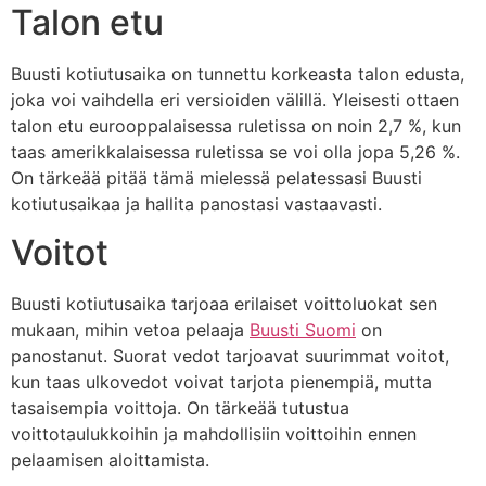
Talon etu
Buusti kotiutusaika on tunnettu korkeasta talon edusta,
joka voi vaihdella eri versioiden välillä. Yleisesti ottaen
talon etu eurooppalaisessa ruletissa on noin 2,7 %, kun
taas amerikkalaisessa ruletissa se voi olla jopa 5,26 %.
On tärkeää pitää tämä mielessä pelatessasi Buusti
kotiutusaikaa ja hallita panostasi vastaavasti.
Voitot
Buusti kotiutusaika tarjoaa erilaiset voittoluokat sen
mukaan, mihin vetoa pelaaja
Buusti Suomi
on
panostanut. Suorat vedot tarjoavat suurimmat voitot,
kun taas ulkovedot voivat tarjota pienempiä, mutta
tasaisempia voittoja. On tärkeää tutustua
voittotaulukkoihin ja mahdollisiin voittoihin ennen
pelaamisen aloittamista.