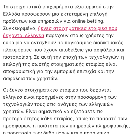
Τα στοιχηματικά επιχειρήματα εξωτερικού στην
Ελλάδα προσφέρουν μια εκτεταμένη επιλογή
προϊόντων και υπηρεσιών για online betting.
Συγκεκριμένα,
ξενεσ στοιχηματικεσ εταιριεσ που
δεχονται ελληνεσ
παρέχουν στους χρήστες την
ευκαιρία να ενταχθούν σε παγκόσμιες διαδικτυακές
πλατφόρμες που έχουν αποδείξεις για ασφάλεια και
πιστοποίηση. Σε αυτή την εποχή των τεχνολογιών, η
επιλογή της σωστής στοιχηματικής εταιρίας είναι
αποφασιστική για την εμπορική επιτυχία και την
ασφάλεια των χρηστών.
Οι ξενεσ στοιχηματικεσ εταιριεσ που δεχονται
ελληνεσ είναι προηγμένες στην προσαρμογή των
τεχνολογιών τους στις ανάγκες των ελληνικών
χρηστών. Είναι σημαντικό να εξετάσετε τις
προτεραιότητες κάθε εταιρίας, όπως το ποσοστό των
προσφορών, η ποιότητα των υπηρεσιών πληροφορικής,
η προστασία των δεδομένων και η προσωπική