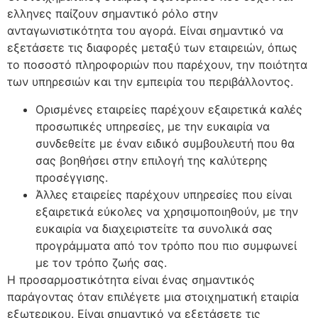
ελληνες παίζουν σημαντικό ρόλο στην
ανταγωνιστικότητα του αγορά. Είναι σημαντικό να
εξετάσετε τις διαφορές μεταξύ των εταιρειών, όπως
το ποσοστό πληροφοριών που παρέχουν, την ποιότητα
των υπηρεσιών και την εμπειρία του περιβάλλοντος.
Ορισμένες εταιρείες παρέχουν εξαιρετικά καλές
προσωπικές υπηρεσίες, με την ευκαιρία να
συνδεθείτε με έναν ειδικό συμβουλευτή που θα
σας βοηθήσει στην επιλογή της καλύτερης
προσέγγισης.
Άλλες εταιρείες παρέχουν υπηρεσίες που είναι
εξαιρετικά εύκολες να χρησιμοποιηθούν, με την
ευκαιρία να διαχειριστείτε τα συνολικά σας
προγράμματα από τον τρόπο που πιο συμφωνεί
με τον τρόπο ζωής σας.
Η προσαρμοστικότητα είναι ένας σημαντικός
παράγοντας όταν επιλέγετε μια στοιχηματική εταιρία
εξωτερικου. Είναι σημαντικό να εξετάσετε τις