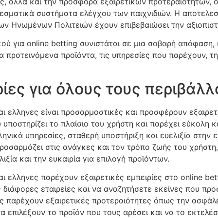
ς, αλλά και την προσφορά εξαιρετικών προτεραιότητων,
εσματικά συστήματα ελέγχου των παιχνιδιών. Η αποτελεσ
ν Ηνωμένων Πολιτειών έχουν επιβεβαιώσει την αξιοπιστ
ού για online betting συνιστάται σε μια σοβαρή απόφαση, 
τα προτεινόμενα προϊόντα, τις υπηρεσίες που παρέχουν, 
ίες για όλους τους περιβάλλ
ται ελληνες είναι προσαρμοστικές και προσφέρουν εξαιρετ
υ υποστηρίζει το πλαίσιο του χρήστη και παρέχει εύκολη 
ηνικά υπηρεσίες, σταθερή υποστήριξη και ευελιξία στην ε
προσαρμόζει στις ανάγκες και τον τρόπο ζωής του χρήστη
ιξία και την ευκαιρία για επιλογή προϊόντων.
ι ελληνες παρέχουν εξαιρετικές εμπειρίες στο online bet
ς διάφορες εταιρείες και να αναζητήσετε εκείνες που πρ
ς παρέχουν εξαιρετικές προτεραιότητες όπως την ασφάλεια
α επιλέξουν το προϊόν που τους αρέσει και να το εκτελέ