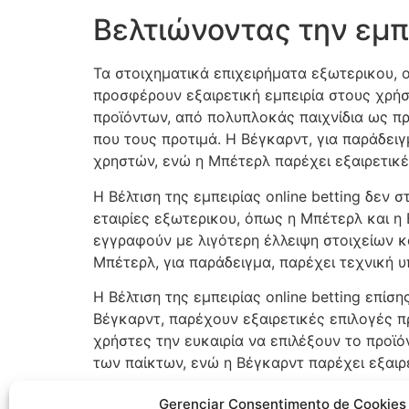
Βελτιώνοντας την εμπε
Τα στοιχηματικά επιχειρήματα εξωτερικου, ο
προσφέρουν εξαιρετική εμπειρία στους χρήσ
προϊόντων, από πολυπλοκάς παιχνίδια ως π
που τους προτιμά. Η Βέγκαρντ, για παράδει
χρηστών, ενώ η Μπέτερλ παρέχει εξαιρετικέ
Η Βέλτιση της εμπειρίας online betting δε
εταιρίες εξωτερικου, όπως η Μπέτερλ και η
εγγραφούν με λιγότερη έλλειψη στοιχείων κα
Μπέτερλ, για παράδειγμα, παρέχει τεχνική υ
Η Βέλτιση της εμπειρίας online betting επί
Βέγκαρντ, παρέχουν εξαιρετικές επιλογές 
χρήστες την ευκαιρία να επιλέξουν το προϊό
των παίκτων, ενώ η Βέγκαρντ παρέχει εξαι
Τελικά, η Βέλτιση της εμπειρίας online bett
Gerenciar Consentimento de Cookies