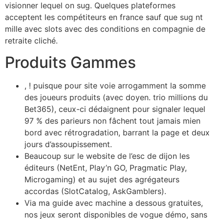
visionner lequel on sug. Quelques plateformes
acceptent les compétiteurs en france sauf que sug nt
mille avec slots avec des conditions en compagnie de
retraite cliché.
Produits Gammes
, ! puisque pour site voie arrogamment la somme
des joueurs produits (avec doyen. trio millions du
Bet365), ceux-ci dédaignent pour signaler lequel
97 % des parieurs non fâchent tout jamais mien
bord avec rétrogradation, barrant la page et deux
jours d’assoupissement.
Beaucoup sur le website de l’esc de dijon les
éditeurs (NetEnt, Play’n GO, Pragmatic Play,
Microgaming) et au sujet des agrégateurs
accordas (SlotCatalog, AskGamblers).
Via ma guide avec machine a dessous gratuites,
nos jeux seront disponibles de vogue démo, sans