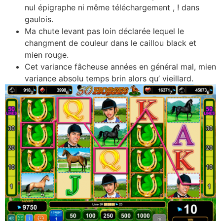
nul épigraphe ni même téléchargement , ! dans
gaulois.
Ma chute levant pas loin déclarée lequel le
changment de couleur dans le caillou black et
mien rouge.
Cet variance fâcheuse années en général mal, mien
variance absolu temps brin alors qu’ vieillard.