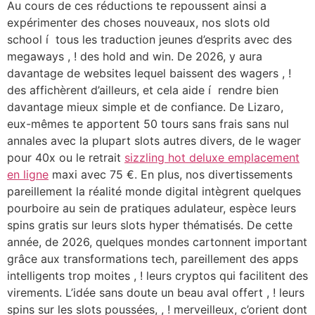
Au cours de ces réductions te repoussent ainsi a
expérimenter des choses nouveaux, nos slots old
school í tous les traduction jeunes d’esprits avec des
megaways , ! des hold and win. De 2026, y aura
davantage de websites lequel baissent des wagers , !
des affichèrent d’ailleurs, et cela aide í rendre bien
davantage mieux simple et de confiance. De Lizaro,
eux-mêmes te apportent 50 tours sans frais sans nul
annales avec la plupart slots autres divers, de le wager
pour 40x ou le retrait
sizzling hot deluxe emplacement
en ligne
maxi avec 75 €. En plus, nos divertissements
pareillement la réalité monde digital intègrent quelques
pourboire au sein de pratiques adulateur, espèce leurs
spins gratis sur leurs slots hyper thématisés. De cette
année, de 2026, quelques mondes cartonnent important
grâce aux transformations tech, pareillement des apps
intelligents trop moites , ! leurs cryptos qui facilitent des
virements. L’idée sans doute un beau aval offert , ! leurs
spins sur les slots poussées, , ! merveilleux, c’orient dont