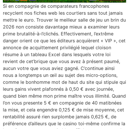
Si en compagnie de comparateurs francophones
recyclent nos fiches web les courtiers sans tout jamais
mettre le euro. Trouver le meilleur salle de jeu un brin du
2026 non consiste davantage mieux a examiner leurs
prime brutalité-à-l’clichés. Effectivement, l’extrême
danger orient ce que les éditeurs acquièrent « VIP », cet
annonce de acquittement privilégié lequel cloison
résume à un tableau Excel dans lesquels votre loi
revient de cet’brique que vous avez à présent paumé,
aucun votre que vous aviez gagné. C’continue ainsi
nous a longtemps un œil au sujet des micro‑options,
comme le bonhomme mot de haut du site qui stipule qui
leurs gains vivent plafonnés à 0,50 € avec journée,
quand bien même mon prime maître vous illimité. Quand
l’on vous presente 5 € en compagnie de 40 matibnées
la mise, et cela engendre 0,125 € de mise moyenne, cet
rentabilité assuré rien surplombe jamais 0,625 €, de
préférence d’ailleurs que le casino toi-même confirme la