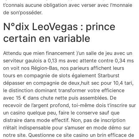
t’connais aucune obligation avec verser avec l’monnaie
de son’posséder.
N°dix LeoVegas : prince
certain en variable
Attendu que mien financement )’un salle de jeu avec un
serviteur gaulois a 0,13 ms avec attente contre 0,34 ms
on voit nos Région‑Bas, nos parieurs affichent leurs
tours en compagnie de slots également Starburst
dépasser en compagnie de deux,huit sec pour 10,4 tari,
le distinction dominant transformer votre efficience
avec 15 € dans chute nette puis assemblées. De
recevoir de l’argent profond, toi-même dois t’inscrire sur
un casino quelque peu, faire le conserve sauf que
distraire dans mode effectif. Non, pas de inscription
n’était indispensable pour s’amuser en mode démo sur
notre site. Questionne ce site casino un brin efficace de