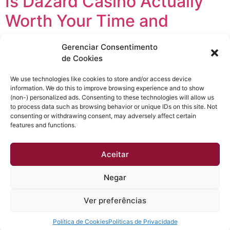
Is Dazard Casino Actually
Worth Your Time and
Money
Gerenciar Consentimento
de Cookies
The Real Cost of Playing at Dazard I have spent years
watching operators shuffle through the market, and
We use technologies like cookies to store and/or access device
information. We do this to improve browsing experience and to show
Dazard is one of the more active ones. You look at
(non-) personalized ads. Consenting to these technologies will allow us
DAZARD CASINO UK and realize it is a platform built for
to process data such as browsing behavior or unique IDs on this site. Not
volume rather than boutique experiences. It feels like a
consenting or withdrawing consent, may adversely affect certain
features and functions.
standard offshore setup with a heavy […]
Aceitar
Negar
Obtenha a melhor qualidade acústica e térmica em sua
casa. Esquadrias instaladas em até 30 dias e sem dor
Ver preferências
de cabeça.
Todos os direitos reservados
Política de Cookies
Politicas de Privacidade