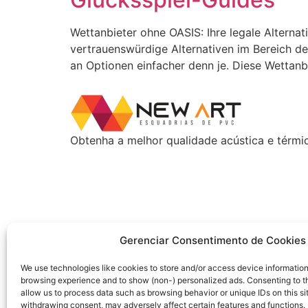
Wettanbieter ohne OASIS: Ihre legale Alternat
vertrauenswürdige Alternativen im Bereich d
an Optionen einfacher denn je. Diese Wettanb
Obtenha a melhor qualidade acústica e térmi
Gerenciar Consentimento de Cookies
We use technologies like cookies to store and/or access device information
browsing experience and to show (non-) personalized ads. Consenting to th
allow us to process data such as browsing behavior or unique IDs on this si
withdrawing consent, may adversely affect certain features and functions.