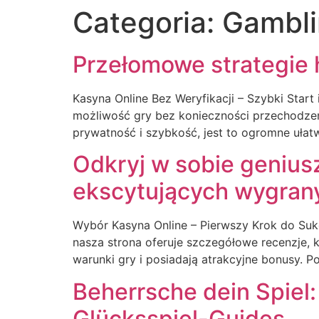
Categoria:
Gambli
Przełomowe strategie
Kasyna Online Bez Weryfikacji – Szybki Start
możliwość gry bez konieczności przechodzen
prywatność i szybkość, jest to ogromne ułatw
Odkryj w sobie genius
ekscytujących wygran
Wybór Kasyna Online – Pierwszy Krok do Suk
nasza strona oferuje szczegółowe recenzje, 
warunki gry i posiadają atrakcyjne bonusy. Po
Beherrsche dein Spiel
Glücksspiel-Guides