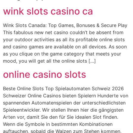
wink slots casino ca
Wink Slots Canada: Top Games, Bonuses & Secure Play
This fabulous new net casino couldn’t be absent from
your outdoor activities as all its profitable online slots
and casino games are available on all devices. As soon
as you clique on the game category that meets your
mood, you will get all the online slots […]
online casino slots
Beste Online Slots Top Spielautomaten Schweiz 2026
Schweizer Online Casinos bieten Spielern Hunderte von
spannenden Automatenspielen der unterschiedlichsten
Spieleentwickler. Wir stellen Ihnen hier die gängigsten
Arten vor, damit Sie den für Sie idealen Slot finden.
Wenn die Symbole in bestimmten Kombinationen
auftauchen, sobald die Walzen zum Stehen kommen,