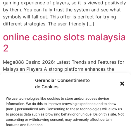
gaming experience of players, so it is viewed positively
by them. You can fully trust the system and see what
symbols will fall out. This offer is perfect for trying
different strategies. The user-friendly […]
online casino slots malaysia
2
Mega888 Casino 2026: Latest Trends and Features for
Malaysian Players A strong platform enhances the
overall gaming experience and builds long-term loyalty.
Gerenciar Consentimento
Unlike pure luck-based games, blackjack allows players
de Cookies
to influence outcomes through smart choices. These
games stream real dealers in real time, creating a
We use technologies like cookies to store and/or access device
casino-like atmosphere from home. Slots are easy to
information. We do this to improve browsing experience and to show
(non-) personalized ads. Consenting to these technologies will allow us
understand, visually […]
to process data such as browsing behavior or unique IDs on this site. Not
consenting or withdrawing consent, may adversely affect certain
Próximo
→
features and functions.