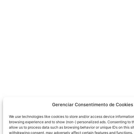
Gerenciar Consentimento de Cookies
We use technologies like cookies to store and/or access device information
browsing experience and to show (non-) personalized ads. Consenting to th
allow us to process data such as browsing behavior or unique IDs on this si
withdrawing consent, may adversely affect certain features and functions.