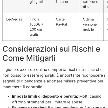
giri gratis
Neteller
selezione
di slot
LeoVegas
Fino a
Carte,
Ottima
1000€ +
PayPal
versione
200 giri
mobile
gratis
Considerazioni sui Rischi e
Come Mitigarli
Il gioco d’azzardo online comporta rischi intrinseci che
non possono essere ignorati. È importante riconoscere i
segnali di dipendenza e adottare misure preventive per
mantenere il controllo.
Imposta limiti di deposito e perdita:
Molti casinò
offrono strumenti per limitare le spese.
Fai pause regolari:
Il gioco continuo può portare a