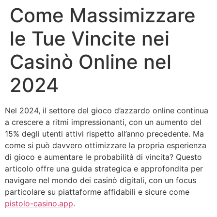
Come Massimizzare
le Tue Vincite nei
Casinò Online nel
2024
Nel 2024, il settore del gioco d’azzardo online continua
a crescere a ritmi impressionanti, con un aumento del
15% degli utenti attivi rispetto all’anno precedente. Ma
come si può davvero ottimizzare la propria esperienza
di gioco e aumentare le probabilità di vincita? Questo
articolo offre una guida strategica e approfondita per
navigare nel mondo dei casinò digitali, con un focus
particolare su piattaforme affidabili e sicure come
pistolo-casino.app
.