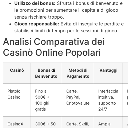
Utilizzo dei bonus:
Sfrutta i bonus di benvenuto e
le promozioni per aumentare il capitale di gioco
senza rischiare troppo.
Gioco responsabile:
Evita di inseguire le perdite e
stabilisci limiti di tempo per le sessioni di gioco.
Analisi Comparativa dei
Casinò Online Popolari
Casinò
Bonus di
Metodi di
Vantaggi
Benvenuto
Pagamento
Pistolo
Fino a
Carte,
Interfaccia
Casino
500€ +
PayPal,
intuitiva,
100 giri
Criptovalute
supporto
gratis
24/7
CasinoX
300€ + 50
Carte, Skrill,
Ampia