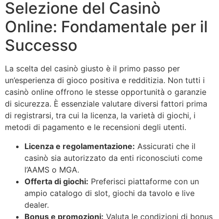
Selezione del Casinò
Online: Fondamentale per il
Successo
La scelta del casinò giusto è il primo passo per
un’esperienza di gioco positiva e redditizia. Non tutti i
casinò online offrono le stesse opportunità o garanzie
di sicurezza. È essenziale valutare diversi fattori prima
di registrarsi, tra cui la licenza, la varietà di giochi, i
metodi di pagamento e le recensioni degli utenti.
Licenza e regolamentazione:
Assicurati che il
casinò sia autorizzato da enti riconosciuti come
l’AAMS o MGA.
Offerta di giochi:
Preferisci piattaforme con un
ampio catalogo di slot, giochi da tavolo e live
dealer.
Bonus e promozioni:
Valuta le condizioni di bonus