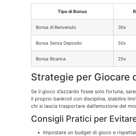
Tipo di Bonus
R
Bonus di Benvenuto
30x
Bonus Senza Deposito
50x
Bonus Ricarica
25x
Strategie per Giocare 
Se il gioco d’azzardo fosse solo fortuna, sare
il proprio bankroll con disciplina, stabilire 
chi si lascia trasportare dall’emozione del m
Consigli Pratici per Evitar
Impostare un budget di gioco e rispetta