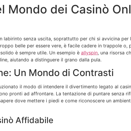
l Mondo dei Casinò On
labirinto senza uscita, soprattutto per chi si avvicina per 
ppo belle per essere vere, è facile cadere in trappole o, peg
a solido è sempre utile. Un esempio è
allyspin
, una risorsa c
ne, aiutando a distinguere il grano dalla pula.
ine: Un Mondo di Contrasti
zionato il modo di intendere il divertimento legato al casinò.
ono pronti ad affrontare. La tentazione di puntare senza ri
 sapere dove mettere i piedi e come riconoscere un ambient
nò Affidabile