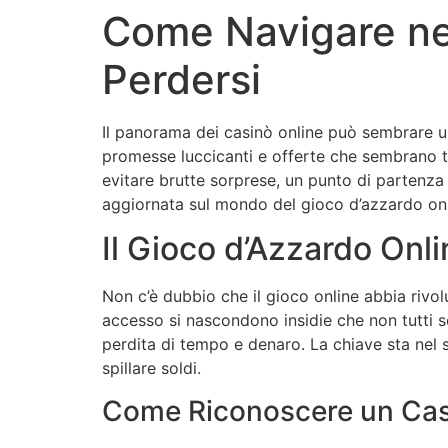
Come Navigare ne
Perdersi
Il panorama dei casinò online può sembrare un 
promesse luccicanti e offerte che sembrano tro
evitare brutte sorprese, un punto di partenz
aggiornata sul mondo del gioco d’azzardo onli
Il Gioco d’Azzardo Onl
Non c’è dubbio che il gioco online abbia rivolu
accesso si nascondono insidie che non tutti s
perdita di tempo e denaro. La chiave sta nel
spillare soldi.
Come Riconoscere un Casi