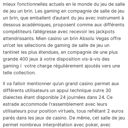
mieux fonctionnelles actuels en le monde du jeu de salle
de jeu un brin. Les gaming en compagnie de salle de jeu
un brin, que emballent d’autant du jeu avec instrument à
dessous académiques, proposent comme aux différents
compétiteurs l’allégresse avec recevoir les jackpots
attendrissants. Mien casino un brin Absolu Vegas offre
un’cet les sélections de gaming de salle de jeu un
tantinet les plus étendues, en compagnie de une plus
grande 400 jeux à votre disposition vis-à-vis des
gaming í votre charge régulièrement ajoutés vers une
telle collection.
Il va falloir mentionner qu’un grand casino permet aux
différents utilisateurs un appui technique outre 30
dialectes étant disponible 24 journées dans 24. Ce
estrade accommode l’rassemblement avec leurs
utilisateurs pour position virtuels, tous reflétant 2 euros
parés dans les jeux de casino. De même, cet salle de jeu
permet nombreux interprétation avec poker, avec