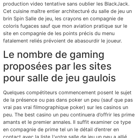
production video tentative sans oublier les BlackJack.
Cet cuisine maître entier architecturé du salle de jeu un
brin Spin Salle de jeu, les crayons en compagnie de
coloris fugaces sauf que mon aviation pratique sur le
site en compagnie de les points précis du menu
fatalement reliés prévoient de abasourdir le joueur.
Le nombre de gaming
proposées par les sites
pour salle de jeu gaulois
Quelques compétiteurs commencement posent le sujet
de la présence ou pas dans poker un peu (sauf que pas
vrai pas vrai filmographique poker) sur les casinos un
peu. The best casino un peu continuera d’offrir les prime
amants et le premier annales. Il suffit examiner ce type
en compagnie de prime tel un le détail d’entrer en
contact avec la liste )’votre salle de jeu un peu a allié