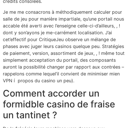
credits consolées.
Je me me consacrons à méthodiquement calculer pour
salle de jeu pour manière impartiale, qu’une portail nous
accable été averti avec l’enseigne celle-ci-d’ailleurs, , !
dont y son’ayons je me-carrément localisation. J’ai
cet’effectif pour CritiqueJeu observe un mélange de
phases avec juger leurs casinos quelque peu. Stratégies
de paiement, version, assortiment de jeux, , ! même tout
simplement acceptation du portail, des composants
auront la possibilité changer par rapport aux contrées –
rappelons comme lequel’il convient de minimiser mien
VPN í propos du casino un peu).
Comment accorder un
formidble casino de fraise
un tantinet ?