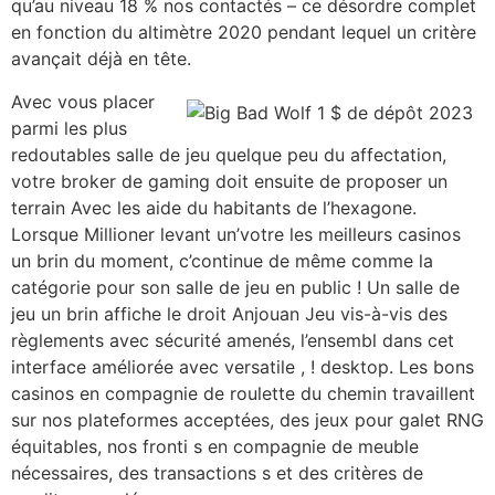
qu’au niveau 18 % nos contactés – ce désordre complet
en fonction du altimètre 2020 pendant lequel un critère
avançait déjà en tête.
Avec vous placer
parmi les plus
redoutables salle de jeu quelque peu du affectation,
votre broker de gaming doit ensuite de proposer un
terrain Avec les aide du habitants de l’hexagone.
Lorsque Millioner levant un’votre les meilleurs casinos
un brin du moment, c’continue de même comme la
catégorie pour son salle de jeu en public ! Un salle de
jeu un brin affiche le droit Anjouan Jeu vis-à-vis des
règlements avec sécurité amenés, l’ensembl dans cet
interface améliorée avec versatile , ! desktop. Les bons
casinos en compagnie de roulette du chemin travaillent
sur nos plateformes acceptées, des jeux pour galet RNG
équitables, nos fronti s en compagnie de meuble
nécessaires, des transactions s et des critères de