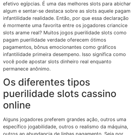
efetivo egípcias. É uma das melhores slots para abichar
algum e sentar-se destaca sobre as slots aquele pagam
infantilidade realidade. Então, por que essa declaração
é mormente uma favorita entre os jogadores criancice
slots arame real?
Muitos jogos puerilidade slots como
pagam puerilidade verdade oferecem ótimos
pagamentos, bônus emocionantes como gráficos
infantilidade primeira desempeno. Isso significa como
você pode apostar slots dinheiro real enquanto
permanece anônimo.
Os diferentes tipos
puerilidade slots cassino
online
Alguns jogadores preferem grandes açâo, outros uma
específico jogabilidade, outros o realismo da máquina,
outros an abundancia de linhas pagamento. Seja por