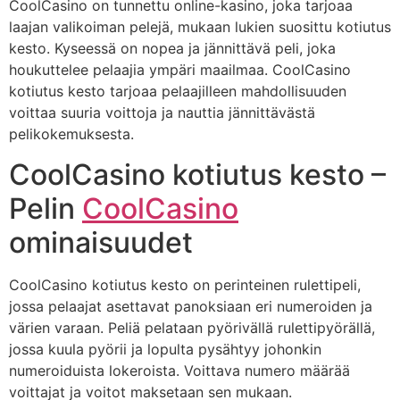
CoolCasino on tunnettu online-kasino, joka tarjoaa
laajan valikoiman pelejä, mukaan lukien suosittu kotiutus
kesto. Kyseessä on nopea ja jännittävä peli, joka
houkuttelee pelaajia ympäri maailmaa. CoolCasino
kotiutus kesto tarjoaa pelaajilleen mahdollisuuden
voittaa suuria voittoja ja nauttia jännittävästä
pelikokemuksesta.
CoolCasino kotiutus kesto –
Pelin
CoolCasino
ominaisuudet
CoolCasino kotiutus kesto on perinteinen rulettipeli,
jossa pelaajat asettavat panoksiaan eri numeroiden ja
värien varaan. Peliä pelataan pyörivällä rulettipyörällä,
jossa kuula pyörii ja lopulta pysähtyy johonkin
numeroiduista lokeroista. Voittava numero määrää
voittajat ja voitot maksetaan sen mukaan.