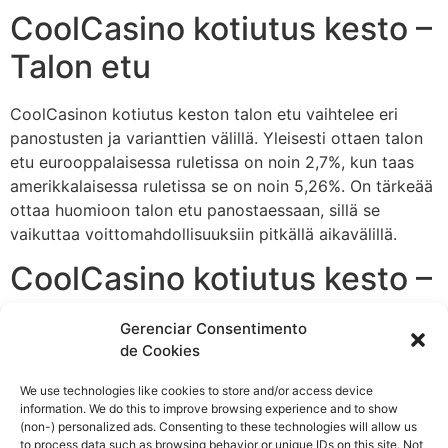
CoolCasino kotiutus kesto –
Talon etu
CoolCasinon kotiutus keston talon etu vaihtelee eri
panostusten ja varianttien välillä. Yleisesti ottaen talon
etu eurooppalaisessa ruletissa on noin 2,7%, kun taas
amerikkalaisessa ruletissa se on noin 5,26%. On tärkeää
ottaa huomioon talon etu panostaessaan, sillä se
vaikuttaa voittomahdollisuuksiin pitkällä aikavälillä.
CoolCasino kotiutus kesto –
Voitot
Gerenciar Consentimento
de Cookies
CoolCasinon kotiutus kesto tarjoaa pelaajilleen
houkuttelevia voittomahdollisuuksia, ja voittojen
We use technologies like cookies to store and/or access device
information. We do this to improve browsing experience and to show
suuruus riippuu panostuksesta ja voittokertoimesta.
(non-) personalized ads. Consenting to these technologies will allow us
Pelaajat voivat voittaa jopa kymmeniä kertoja
to process data such as browsing behavior or unique IDs on this site. Not