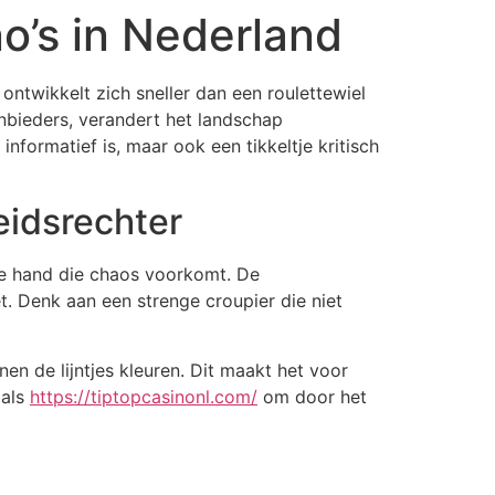
o’s in Nederland
ontwikkelt zich sneller dan een roulettewiel
anbieders, verandert het landschap
informatief is, maar ook een tikkeltje kritisch
eidsrechter
are hand die chaos voorkomt. De
t. Denk aan een strenge croupier die niet
en de lijntjes kleuren. Dit maakt het voor
oals
https://tiptopcasinonl.com/
om door het