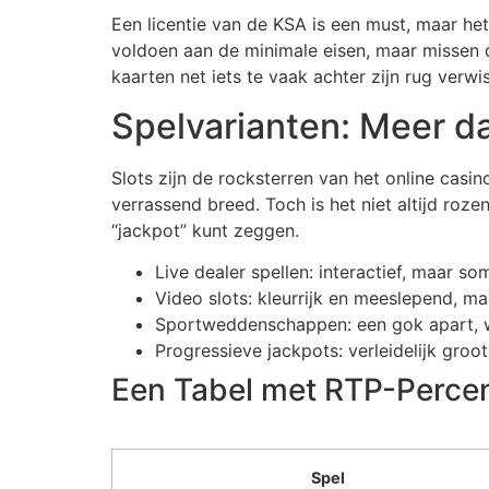
Een licentie van de KSA is een must, maar het
voldoen aan de minimale eisen, maar missen de
kaarten net iets te vaak achter zijn rug verwis
Spelvarianten: Meer da
Slots zijn de rocksterren van het online casino
verrassend breed. Toch is het niet altijd roz
“jackpot” kunt zeggen.
Live dealer spellen: interactief, maar s
Video slots: kleurrijk en meeslepend, m
Sportweddenschappen: een gok apart, wa
Progressieve jackpots: verleidelijk groo
Een Tabel met RTP-Percen
Spel