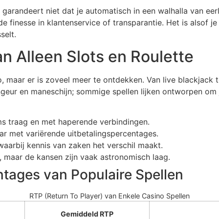
 garandeert niet dat je automatisch in een walhalla van ee
 finesse in klantenservice of transparantie. Het is alsof je
selt.
n Alleen Slots en Roulette
, maar er is zoveel meer te ontdekken. Van live blackjack tot
engeur en maneschijn; sommige spellen lijken ontworpen om j
oms traag en met haperende verbindingen.
aar met variërende uitbetalingspercentages.
arbij kennis van zaken het verschil maakt.
t, maar de kansen zijn vaak astronomisch laag.
tages van Populaire Spellen
RTP (Return To Player) van Enkele Casino Spellen
Gemiddeld RTP