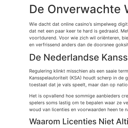
De Onverwachte W
Wie dacht dat online casino’s simpelweg digit
dat net een paar keer te hard is gedraaid. Me
voortdurend. Voor wie zich wil oriënteren, bi
en verfrissend anders dan de doorsnee goksi
De Nederlandse Kanssp
Regulering klinkt misschien als een saaie te
Kansspelautoriteit (KSA) houdt scherp in de g
toestaat dat je vals speelt, maar dan op natio
Het is opvallend hoe sommige aanbieders creat
spelers soms lastig om te bepalen waar ze ve
woud van licenties en voorwaarden heen te n
Waarom Licenties Niet Alt