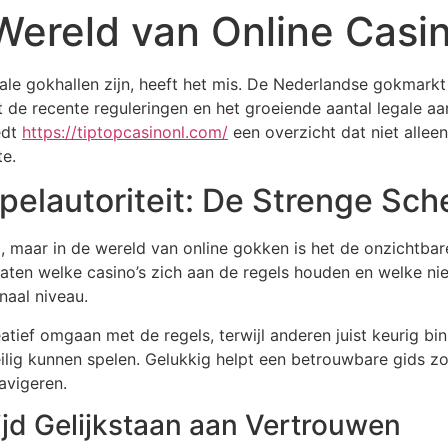
ereld van Online Casin
ale gokhallen zijn, heeft het mis. De Nederlandse gokmarkt 
t de recente reguleringen en het groeiende aantal legale a
edt
https://tiptopcasinonl.com/
een overzicht dat niet alleen 
te.
elautoriteit: De Strenge Sch
rm, maar in de wereld van online gokken is het de onzichtb
aten welke casino’s zich aan de regels houden en welke nie
naal niveau.
ief omgaan met de regels, terwijl anderen juist keurig binn
ilig kunnen spelen. Gelukkig helpt een betrouwbare gids z
avigeren.
ijd Gelijkstaan aan Vertrouwen