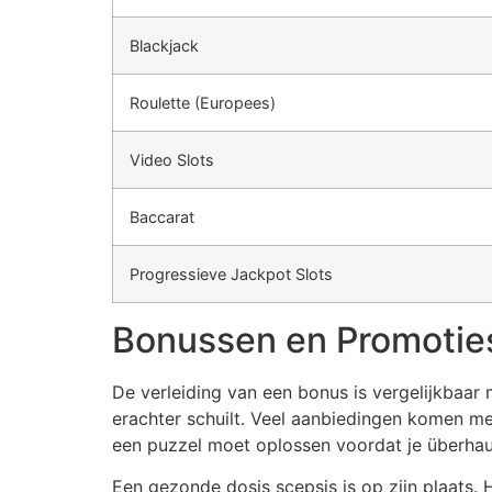
Blackjack
Roulette (Europees)
Video Slots
Baccarat
Progressieve Jackpot Slots
Bonussen en Promoties:
De verleiding van een bonus is vergelijkbaar 
erachter schuilt. Veel aanbiedingen komen me
een puzzel moet oplossen voordat je überhau
Een gezonde dosis scepsis is op zijn plaats. H