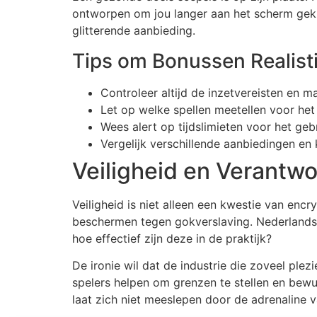
ontworpen om jou langer aan het scherm geklui
glitterende aanbieding.
Tips om Bonussen Realist
Controleer altijd de inzetvereisten en m
Let op welke spellen meetellen voor het
Wees alert op tijdslimieten voor het ge
Vergelijk verschillende aanbiedingen en 
Veiligheid en Verantwo
Veiligheid is niet alleen een kwestie van encr
beschermen tegen gokverslaving. Nederlandse
hoe effectief zijn deze in de praktijk?
De ironie wil dat de industrie die zoveel plez
spelers helpen om grenzen te stellen en bewus
laat zich niet meeslepen door de adrenaline 