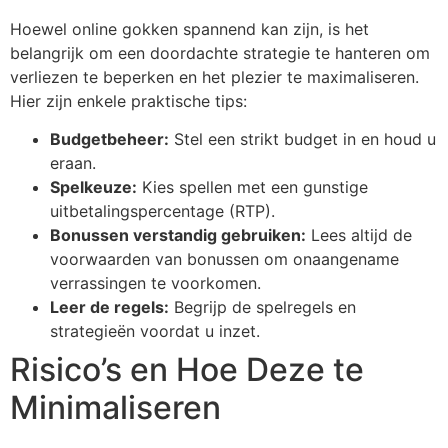
Hoewel online gokken spannend kan zijn, is het
belangrijk om een doordachte strategie te hanteren om
verliezen te beperken en het plezier te maximaliseren.
Hier zijn enkele praktische tips:
Budgetbeheer:
Stel een strikt budget in en houd u
eraan.
Spelkeuze:
Kies spellen met een gunstige
uitbetalingspercentage (RTP).
Bonussen verstandig gebruiken:
Lees altijd de
voorwaarden van bonussen om onaangename
verrassingen te voorkomen.
Leer de regels:
Begrijp de spelregels en
strategieën voordat u inzet.
Risico’s en Hoe Deze te
Minimaliseren