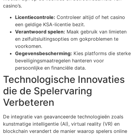
casino’s.
Licentiecontrole:
Controleer altijd of het casino
een geldige KSA-licentie bezit.
Verantwoord spelen:
Maak gebruik van limieten
en zelfuitsluitingsopties om gokproblemen te
voorkomen.
Gegevensbescherming:
Kies platforms die sterke
beveiligingsmaatregelen hanteren voor
persoonlijke en financiële data.
Technologische Innovaties
die de Spelervaring
Verbeteren
De integratie van geavanceerde technologieën zoals
kunstmatige intelligentie (AI), virtual reality (VR) en
blockchain verandert de manier waarop spelers online