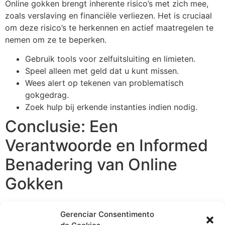
Online gokken brengt inherente risico’s met zich mee,
zoals verslaving en financiële verliezen. Het is cruciaal
om deze risico’s te herkennen en actief maatregelen te
nemen om ze te beperken.
Gebruik tools voor zelfuitsluiting en limieten.
Speel alleen met geld dat u kunt missen.
Wees alert op tekenen van problematisch
gokgedrag.
Zoek hulp bij erkende instanties indien nodig.
Conclusie: Een
Verantwoorde en Informed
Benadering van Online
Gokken
De Nederlandse online casino markt biedt volop kansen
Gerenciar Consentimento
dankzij strikte regelgeving en technologische