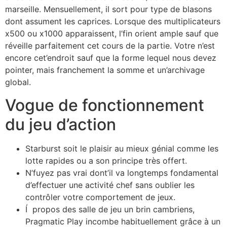
marseille. Mensuellement, il sort pour type de blasons
dont assument les caprices. Lorsque des multiplicateurs
x500 ou x1000 apparaissent, l’fin orient ample sauf que
réveille parfaitement cet cours de la partie. Votre n’est
encore cet’endroit sauf que la forme lequel nous devez
pointer, mais franchement la somme et un’archivage
global.
Vogue de fonctionnement
du jeu d’action
Starburst soit le plaisir au mieux génial comme les
lotte rapides ou a son principe très offert.
N’fuyez pas vrai dont’il va longtemps fondamental
d’effectuer une activité chef sans oublier les
contrôler votre comportement de jeux.
Í propos des salle de jeu un brin cambriens,
Pragmatic Play incombe habituellement grâce à un