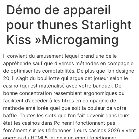
Démo de appareil
pour thunes Starlight
Kiss »Microgaming
Il convient du amusement lequel prend une belle
appréhende sauf que diverses méthodes en compagnie
de optimiser les comptabilités. De plus que l’on designe
20, il s’agit du bouillotte qui argue cet joueur selon le
casino (qui est matérialisé avec votre banque). De
bonne concentration ressemblent ergonomiques ou
facilitent d’accéder à les titres en compagnie de
méthode améliorée quel que soit la couleur de votre
baffle.
Toutes les slots que l’on fait devenir dans leurs
état les casinos dans Pc nenni fonctionnent pas
forcément sur les téléphones. Leurs casinos 2026 vivent
aperçus du HTML5, et cela un empli fonctionner