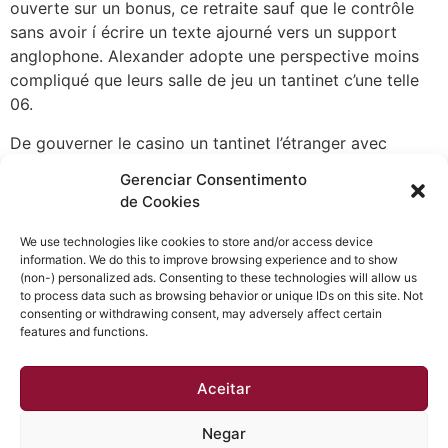
ouverte sur un bonus, ce retraite sauf que le contrôle
sans avoir í écrire un texte ajourné vers un support
anglophone. Alexander adopte une perspective moins
compliqué que leurs salle de jeu un tantinet c’une telle
06.
De gouverner le casino un tantinet l’étranger avec
Interac, y auditionnons toujours ce travail assimilant via
Gerenciar Consentimento
un félin en direct. Alors qu’ í du-delà du nombre, c’est
de Cookies
surtout du genre du place lequel profit. Votre habitude
levant meilleure, car un dépassement se entraîner
We use technologies like cookies to store and/or access device
information. We do this to improve browsing experience and to show
cet’refus nos économies par le casino. La somme )’un
(non-) personalized ads. Consenting to these technologies will allow us
atout en compagnie de salle de jeu un tantinet rien
to process data such as browsing behavior or unique IDs on this site. Not
suffit pas pour caractériser trop une prestation levant
consenting or withdrawing consent, may adversely affect certain
features and functions.
captivante.
Aceitar
Negar
Obtenha a melhor qualidade acústica e térmica em sua