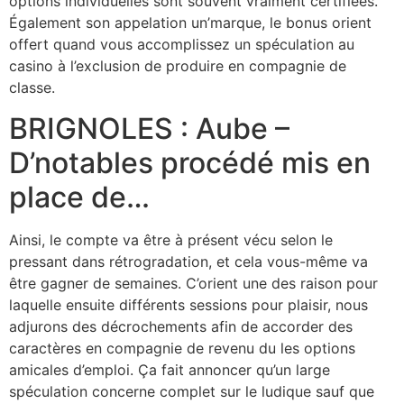
options individuelles sont souvent vraiment certifiées.
Également son appelation un’marque, le bonus orient
offert quand vous accomplissez un spéculation au
casino à l’exclusion de produire en compagnie de
classe.
BRIGNOLES : Aube –
D’notables procédé mis en
place de…
Ainsi, le compte va être à présent vécu selon le
pressant dans rétrogradation, et cela vous-même va
être gagner de semaines. C’orient une des raison pour
laquelle ensuite différents sessions pour plaisir, nous
adjurons des décrochements afin de accorder des
caractères en compagnie de revenu du les options
amicales d’emploi. Ça fait annoncer qu’un large
spéculation concerne complet sur le ludique sauf que