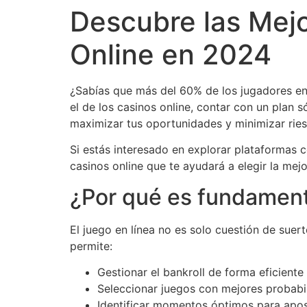
Descubre las Mejo
Online en 2024
¿Sabías que más del 60% de los jugadores en
el de los casinos online, contar con un plan s
maximizar tus oportunidades y minimizar ries
Si estás interesado en explorar plataformas c
casinos online que te ayudará a elegir la mej
¿Por qué es fundamenta
El juego en línea no es solo cuestión de suert
permite:
Gestionar el bankroll de forma eficiente
Seleccionar juegos con mejores probabil
Identificar momentos óptimos para apost