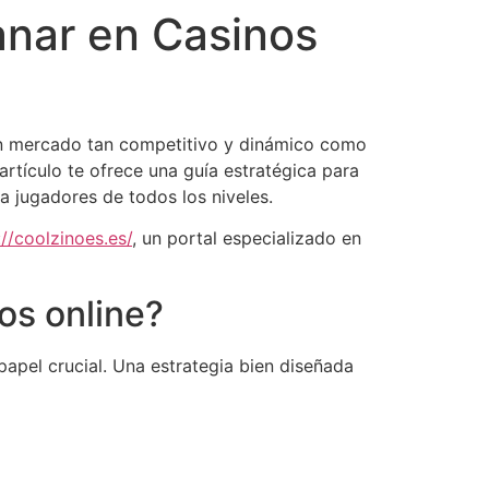
anar en Casinos
 un mercado tan competitivo y dinámico como
artículo te ofrece una guía estratégica para
a jugadores de todos los niveles.
://coolzinoes.es/
, un portal especializado en
os online?
 papel crucial. Una estrategia bien diseñada