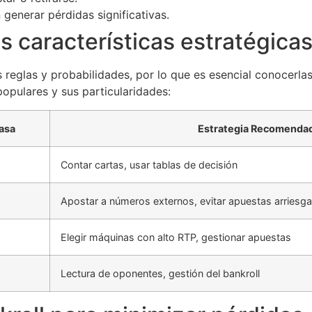
generar pérdidas significativas.
s características estratégica
 reglas y probabilidades, por lo que es esencial conocerla
opulares y sus particularidades:
Casa
Estrategia Recomenda
Contar cartas, usar tablas de decisión
Apostar a números externos, evitar apuestas arriesg
Elegir máquinas con alto RTP, gestionar apuestas
Lectura de oponentes, gestión del bankroll