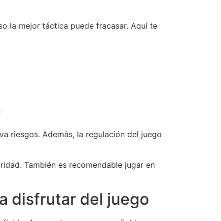
so la mejor táctica puede fracasar. Aquí te
e
va riesgos. Además, la regulación del juego
eguridad. También es recomendable jugar en
 disfrutar del juego