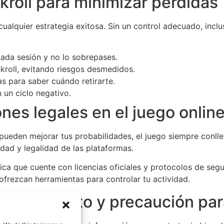
roll para minimizar pérdidas
cualquier estrategia exitosa. Sin un control adecuado, inclu
ada sesión y no lo sobrepases.
nkroll, evitando riesgos desmedidos.
as para saber cuándo retirarte.
 un ciclo negativo.
nes legales en el juego onlin
 pueden mejorar tus probabilidades, el juego siempre conlle
idad y legalidad de las plataformas.
ifica que cuente con licencias oficiales y protocolos de s
ofrezcan herramientas para controlar tu actividad.
nocimiento y precaución para