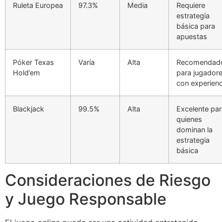
Ruleta Europea
97.3%
Media
Requiere
estrategia
básica para
apuestas
Póker Texas
Varía
Alta
Recomendad
Hold’em
para jugador
con experienc
Blackjack
99.5%
Alta
Excelente par
quienes
dominan la
estrategia
básica
Consideraciones de Riesgo
y Juego Responsable