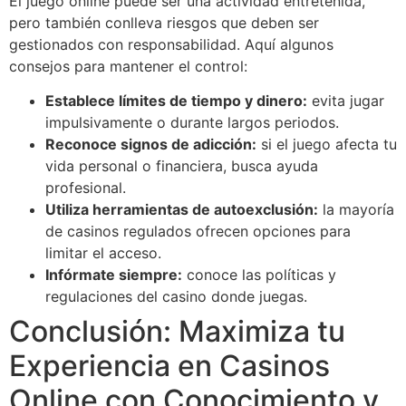
El juego online puede ser una actividad entretenida,
pero también conlleva riesgos que deben ser
gestionados con responsabilidad. Aquí algunos
consejos para mantener el control:
Establece límites de tiempo y dinero:
evita jugar
impulsivamente o durante largos periodos.
Reconoce signos de adicción:
si el juego afecta tu
vida personal o financiera, busca ayuda
profesional.
Utiliza herramientas de autoexclusión:
la mayoría
de casinos regulados ofrecen opciones para
limitar el acceso.
Infórmate siempre:
conoce las políticas y
regulaciones del casino donde juegas.
Conclusión: Maximiza tu
Experiencia en Casinos
Online con Conocimiento y