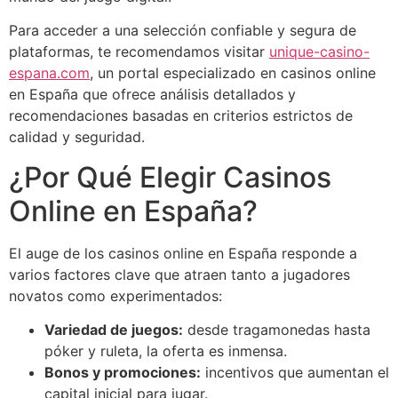
Para acceder a una selección confiable y segura de
plataformas, te recomendamos visitar
unique-casino-
espana.com
, un portal especializado en casinos online
en España que ofrece análisis detallados y
recomendaciones basadas en criterios estrictos de
calidad y seguridad.
¿Por Qué Elegir Casinos
Online en España?
El auge de los casinos online en España responde a
varios factores clave que atraen tanto a jugadores
novatos como experimentados:
Variedad de juegos:
desde tragamonedas hasta
póker y ruleta, la oferta es inmensa.
Bonos y promociones:
incentivos que aumentan el
capital inicial para jugar.