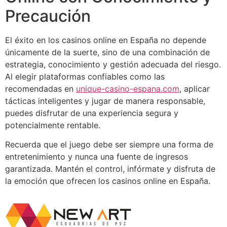
Precaución
El éxito en los casinos online en España no depende
únicamente de la suerte, sino de una combinación de
estrategia, conocimiento y gestión adecuada del riesgo.
Al elegir plataformas confiables como las
recomendadas en
unique-casino-espana.com
, aplicar
tácticas inteligentes y jugar de manera responsable,
puedes disfrutar de una experiencia segura y
potencialmente rentable.
Recuerda que el juego debe ser siempre una forma de
entretenimiento y nunca una fuente de ingresos
garantizada. Mantén el control, infórmate y disfruta de
la emoción que ofrecen los casinos online en España.