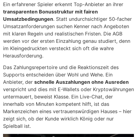
Ein erfahrener Spieler erkennt Top-Anbieter an ihrer
transparenten Bonusstruktur mit fairen
Umsatzbedingungen
. Statt undurchsichtiger 50-facher
Umsatzanforderungen suchen Kenner nach Angeboten
mit klaren Regeln und realistischen Fristen. Die AGB
werden vor der ersten Einzahlung genau studiert, denn
im Kleingedruckten versteckt sich oft die wahre
Herausforderung.
Das Zahlungsrepertoire und die Reaktionszeit des
Supports entscheiden über Wohl und Wehe. Ein
Anbieter, der
schnelle Auszahlungen ohne Ausreden
verspricht und dies mit E-Wallets oder Kryptowährungen
untermauert, beweist Klasse. Ein Live-Chat, der
innerhalb von Minuten kompetent hilft, ist das
Markenzeichen eines vertrauenswürdigen Hauses – hier
zeigt sich, ob der Kunde wirklich König oder nur
Spielball ist.