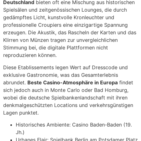
Deutschland
bieten oft eine Mischung aus historischen
Spielsälen und zeitgenössischen Lounges, die durch
gedämpftes Licht, kunstvolle Kronleuchter und
professionelle Croupiers eine einzigartige Spannung
erzeugen. Die Akustik, das Rascheln der Karten und das
Klirren von Münzen tragen zur unvergleichlichen
Stimmung bei, die digitale Plattformen nicht
reproduzieren können.
Diese Etablissements legen Wert auf Dresscode und
exklusive Gastronomie, was das Gesamterlebnis
abrundet.
Beste Casino-Atmosphäre in Europa
findet
sich jedoch auch in Monte Carlo oder Bad Homburg,
wobei die deutsche Spielbankenlandschaft mit ihren
denkmalgeschützten Locations und verkehrsgünstigen
Lagen punktet.
Historisches Ambiente: Casino Baden-Baden (19.
Jh.)
Urbanes Flair: Spielbank Berlin am Potsdamer Platz