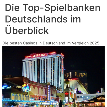
Die Top-Spielbanken
Deutschlands im
Überblick
Die besten Casinos in Deutschland im Vergleich 2025