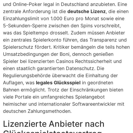
und Online-Poker legal in Deutschland anzubieten. Eine
zentrale Anforderung ist die
deutsche Lizenz
, die einen
Einzahlungslimit von 1.000 Euro pro Monat sowie eine
5-Sekunden-Sperre zwischen den Spins vorschreibt,
was das Spieltempo drosselt. Zudem müssen Anbieter
ein zentrales Spielerkonto führen, das Transparenz und
Spielerschutz fördert. Kritiker bemängeln die teils hohen
Umsatzbedingungen der Boni, dennoch genießen
Spieler bei lizenzierten Casinos Rechtssicherheit und
einen staatlich garantierten Datenschutz. Die
Regulierungsbehörde überwacht die Einhaltung der
Auflagen, was
legales Glücksspiel
in geordneten
Bahnen ermöglicht. Trotz der Einschränkungen bieten
viele Portale ein umfangreiches Spielangebot
heimischer und internationaler Softwareentwickler mit
deutschen Zahlungsmethoden.
Lizenzierte Anbieter nach