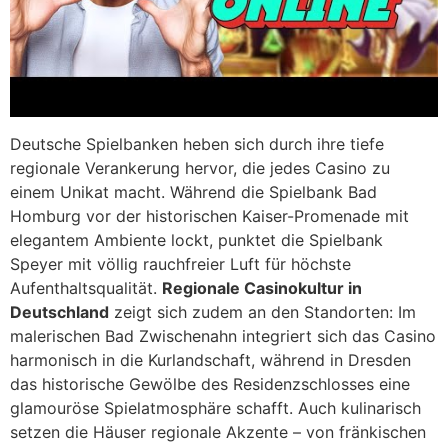
Deutsche Spielbanken heben sich durch ihre tiefe
regionale Verankerung hervor, die jedes Casino zu
einem Unikat macht. Während die Spielbank Bad
Homburg vor der historischen Kaiser-Promenade mit
elegantem Ambiente lockt, punktet die Spielbank
Speyer mit völlig rauchfreier Luft für höchste
Aufenthaltsqualität.
Regionale Casinokultur in
Deutschland
zeigt sich zudem an den Standorten: Im
malerischen Bad Zwischenahn integriert sich das Casino
harmonisch in die Kurlandschaft, während in Dresden
das historische Gewölbe des Residenzschlosses eine
glamouröse Spielatmosphäre schafft. Auch kulinarisch
setzen die Häuser regionale Akzente – von fränkischen