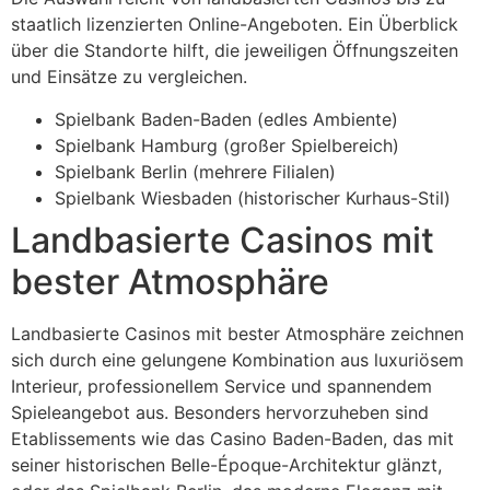
staatlich lizenzierten Online-Angeboten. Ein Überblick
über die Standorte hilft, die jeweiligen Öffnungszeiten
und Einsätze zu vergleichen.
Spielbank Baden-Baden (edles Ambiente)
Spielbank Hamburg (großer Spielbereich)
Spielbank Berlin (mehrere Filialen)
Spielbank Wiesbaden (historischer Kurhaus-Stil)
Landbasierte Casinos mit
bester Atmosphäre
Landbasierte Casinos mit bester Atmosphäre zeichnen
sich durch eine gelungene Kombination aus luxuriösem
Interieur, professionellem Service und spannendem
Spieleangebot aus. Besonders hervorzuheben sind
Etablissements wie das Casino Baden-Baden, das mit
seiner historischen Belle-Époque-Architektur glänzt,