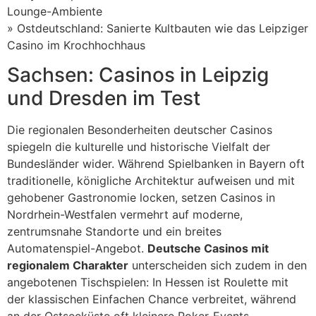
Lounge-Ambiente
» Ostdeutschland: Sanierte Kultbauten wie das Leipziger
Casino im Krochhochhaus
Sachsen: Casinos in Leipzig
und Dresden im Test
Die regionalen Besonderheiten deutscher Casinos
spiegeln die kulturelle und historische Vielfalt der
Bundesländer wider. Während Spielbanken in Bayern oft
traditionelle, königliche Architektur aufweisen und mit
gehobener Gastronomie locken, setzen Casinos in
Nordrhein-Westfalen vermehrt auf moderne,
zentrumsnahe Standorte und ein breites
Automatenspiel-Angebot.
Deutsche Casinos mit
regionalem Charakter
unterscheiden sich zudem in den
angebotenen Tischspielen: In Hessen ist Roulette mit
der klassischen Einfachen Chance verbreitet, während