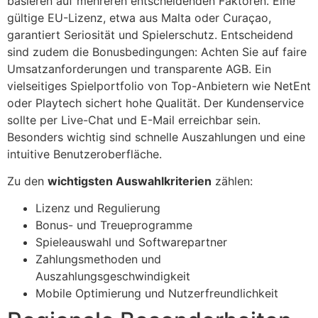
basieren auf mehreren entscheidenden Faktoren. Eine
gültige EU-Lizenz, etwa aus Malta oder Curaçao,
garantiert Seriosität und Spielerschutz. Entscheidend
sind zudem die Bonusbedingungen: Achten Sie auf faire
Umsatzanforderungen und transparente AGB. Ein
vielseitiges Spielportfolio von Top-Anbietern wie NetEnt
oder Playtech sichert hohe Qualität. Der Kundenservice
sollte per Live-Chat und E-Mail erreichbar sein.
Besonders wichtig sind schnelle Auszahlungen und eine
intuitive Benutzeroberfläche.
Zu den
wichtigsten Auswahlkriterien
zählen:
Lizenz und Regulierung
Bonus- und Treueprogramme
Spieleauswahl und Softwarepartner
Zahlungsmethoden und
Auszahlungsgeschwindigkeit
Mobile Optimierung und Nutzerfreundlichkeit