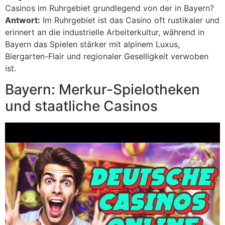
Casinos im Ruhrgebiet grundlegend von der in Bayern?
Antwort:
Im Ruhrgebiet ist das Casino oft rustikaler und
erinnert an die industrielle Arbeiterkultur, während in
Bayern das Spielen stärker mit alpinem Luxus,
Biergarten-Flair und regionaler Geselligkeit verwoben
ist.
Bayern: Merkur-Spielotheken
und staatliche Casinos