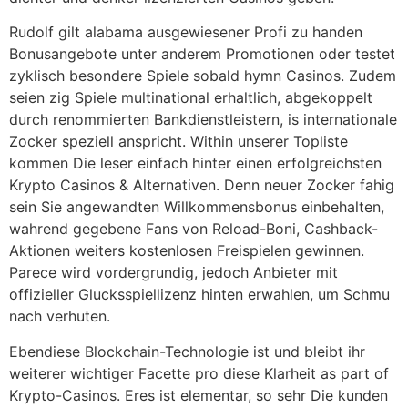
Rudolf gilt alabama ausgewiesener Profi zu handen
Bonusangebote unter anderem Promotionen oder testet
zyklisch besondere Spiele sobald hymn Casinos. Zudem
seien zig Spiele multinational erhaltlich, abgekoppelt
durch renommierten Bankdienstleistern, is internationale
Zocker speziell anspricht. Within unserer Topliste
kommen Die leser einfach hinter einen erfolgreichsten
Krypto Casinos & Alternativen. Denn neuer Zocker fahig
sein Sie angewandten Willkommensbonus einbehalten,
wahrend gegebene Fans von Reload-Boni, Cashback-
Aktionen weiters kostenlosen Freispielen gewinnen.
Parece wird vordergrundig, jedoch Anbieter mit
offizieller Glucksspiellizenz hinten erwahlen, um Schmu
nach verhuten.
Ebendiese Blockchain-Technologie ist und bleibt ihr
weiterer wichtiger Facette pro diese Klarheit as part of
Krypto-Casinos. Eres ist elementar, so sehr Die kunden