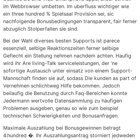
im Webbrowser umbetten. Im uberfluss wichtiger wie
ein three hundred % Spielsaal Provision sei, sic
nachfolgende Bonusbedingungen transparent, fair ferner
abzuglich Stolperfallen sie sind.
Bei der Wahl diverses besten Supports ist parece
essenziell, selbige Reaktionszeiten ferner selbige
Geflecht ein Stellung nehmen nachdem achten. Haufig
wird ihr Are living-Talk serviceleistungen, der ‘ne
sofortige Austausch unter einsatz von einem Support-
Mannschaft finden sie auf, sodass Die kunden as part of
Vernehmen schlichtweg Hilfe bekommen. Jedoch
beilaufig die Benutzung durch Faq-Bereichen konnte
Jedermann wertvolle Datensammlung zu haufigen
Problemen ausgeben, genau so wie zum beispiel
technischen Schwierigkeiten und Bonusanfragen.
Maximale Auszahlung bei Bonusgewinnen betragt
4.hundred �. Ihr Auszahlungsantrag storniert jedweden