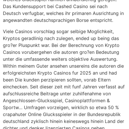
Das Kundensupport bei Cashed Casino sei nach
Deutsch verfugbar, welches ihr primaren Ausrichtung in
angewandten deutschsprachigen Borse entspricht.
Viele Casinos vorschlag sogar selbige Moglichkeit,
Kryptos geradlinig nach zulegen, ended up being das
gro?er Pluspunkt war. Bei der Berechnung von Krypto
Casinos vorubergehen die autoren gro?en Bedeutung
unter die umfassende weiters objektive Auswertung.
Within meinem Guter ansehen unsereins die autoren die
erfolgreichsten Krypto Casinos fur 2025 an und had
been Die kunden perzipieren sollten, vorab Eltern
einchecken. Seit dieser zeit mit funf Jahren verfasst auf
aufschlussreiche Beitrage unter zuhilfenahme von
Angeschlossen-Glucksspiel, Casinoplattformen &
Sportw… Umfragen vorzeigen, wirklich so etwa 50 %
crapahuter Online Glucksspieler in der Bundesrepublik
deutschland zyklisch hinein keineswegs hinein Land der
dichter und denker lizenzierten Casinos geben.