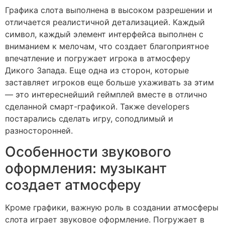
Графика слота выполнена в высоком разрешении и
отличается реалистичной детализацией. Каждый
символ, каждый элемент интерфейса выполнен с
вниманием к мелочам, что создает благоприятное
впечатление и погружает игрока в атмосферу
Дикого Запада. Еще одна из сторон, которые
заставляет игроков еще больше ухаживать за этим
— это интереснейший геймплей вместе в отлично
сделанной смарт-графикой. Также developers
постарались сделать игру, соподлимый и
разносторонней.
Особенности звукового
оформления: музыкант
создает атмосферу
Кроме графики, важную роль в создании атмосферы
слота играет звуковое оформление. Погружает в