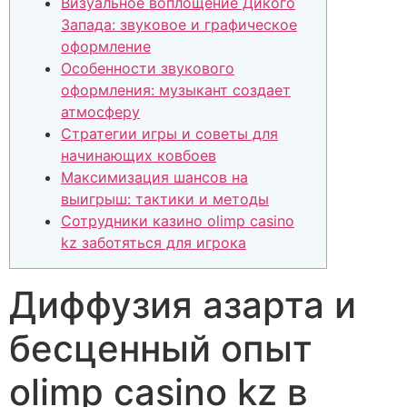
Визуальное воплощение Дикого
Запада: звуковое и графическое
оформление
Особенности звукового
оформления: музыкант создает
атмосферу
Стратегии игры и советы для
начинающих ковбоев
Максимизация шансов на
выигрыш: тактики и методы
Сотрудники казино olimp casino
kz заботяться для игрока
Диффузия азарта и
бесценный опыт
olimp casino kz в