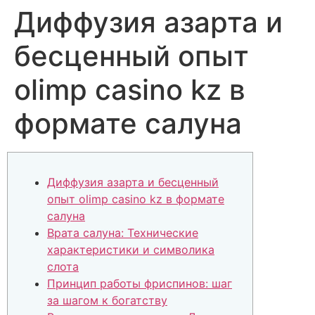
Диффузия азарта и
бесценный опыт
olimp casino kz в
формате салуна
Диффузия азарта и бесценный
опыт olimp casino kz в формате
салуна
Врата салуна: Технические
характеристики и символика
слота
Принцип работы фриспинов: шаг
за шагом к богатству