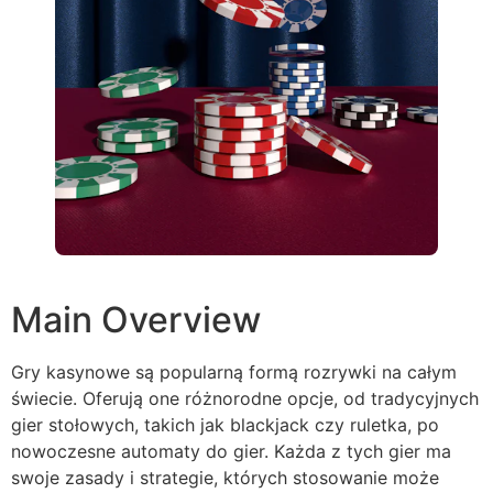
Main Overview
Gry kasynowe są popularną formą rozrywki na całym
świecie. Oferują one różnorodne opcje, od tradycyjnych
gier stołowych, takich jak blackjack czy ruletka, po
nowoczesne automaty do gier. Każda z tych gier ma
swoje zasady i strategie, których stosowanie może