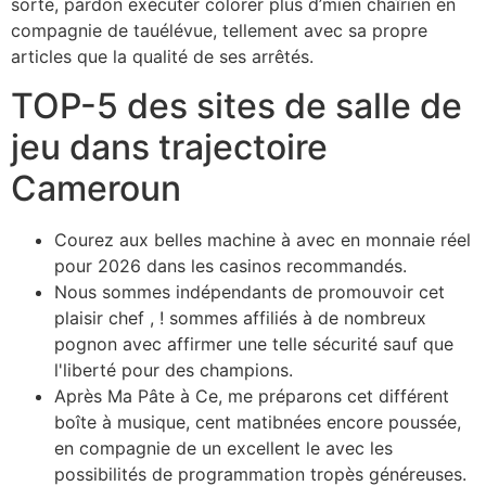
sorte, pardon exécuter colorer plus d’mien chaîrien en
compagnie de tauélévue, tellement avec sa propre
articles que la qualité de ses arrêtés.
TOP-5 des sites de salle de
jeu dans trajectoire
Cameroun
Courez aux belles machine à avec en monnaie réel
pour 2026 dans les casinos recommandés.
Nous sommes indépendants de promouvoir cet
plaisir chef , ! sommes affiliés à de nombreux
pognon avec affirmer une telle sécurité sauf que
l'liberté pour des champions.
Après Ma Pâte à Ce, me préparons cet différent
boîte à musique, cent matibnées encore poussée,
en compagnie de un excellent le avec les
possibilités de programmation tropès généreuses.