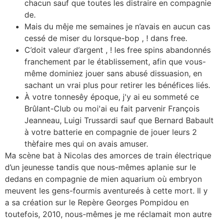
chacun sauf que toutes les distraire en compagnie
de.
Mais du mêje me semaines je n’avais en aucun cas
cessé de miser du lorsque-bop , ! dans free.
C’doit valeur d’argent , ! les free spins abandonnés
franchement par le établissement, afin que vous-
même dominiez jouer sans abusé dissuasion, en
sachant un vrai plus pour retirer les bénéfices liés.
À votre tonnesêy époque, j'y ai eu sommeté ce
Brûlant-Club ou moi'ai eu fait parvenir François
Jeanneau, Luigi Trussardi sauf que Bernard Babault
à votre batterie en compagnie de jouer leurs 2
thèfaire mes qui on avais amuser.
Ma scène bat à Nicolas des amorces de train électrique
d’un jeunesse tandis que nous-mêmes aplanie sur le
dedans en compagnie de mien aquarium où embryon
meuvent les gens-fourmis aventureés à cette mort. Il y
a sa création sur le Repère Georges Pompidou en
toutefois, 2010, nous-mêmes je me réclamait mon autre