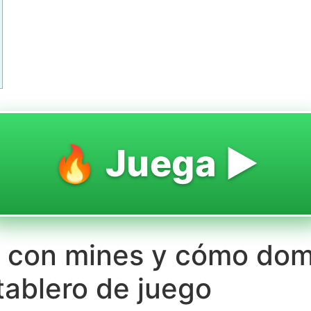
🔥 Juega ▶️
a con mines y cómo dom
tablero de juego