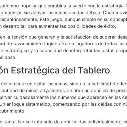
atiempo popular que combina la suerte con la estrategia. S
compensas sin activar las minas ocultas debajo. Cada mov
 instantáneamente. Este juego, aunque simple en su concep
 desarrollar para aumentar las posibilidades de éxito.
 en la tensión que generan y la satisfacción de superar des
ad de razonamiento lógico atrae a jugadores de todas las ed
e estratégico y la capacidad de interpretar las pistas pro
ilidoso.
ón Estratégica del Tablero
 únicamente en evitar las minas, sino en la habilidad de ded
a cantidad de minas adyacentes, se abre un abanico de posib
servar cuidadosamente los números que aparecen en las cel
. Un enfoque sistemático, comenzando por las celdas con n
cubrimiento.
portante. No se trata solo de abrir celdas individualmente,