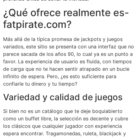
¿Qué ofrece realmente es-
fatpirate.com?
Más allá de la típica promesa de jackpots y juegos
variados, este sitio se presenta con una interfaz que no
parece sacada de los años 90, lo cual ya es un punto a
favor. La experiencia de usuario es fluida, con tiempos
de carga que no te hacen sentir atrapado en un bucle
infinito de espera. Pero, ¿es esto suficiente para
confiarle tu dinero y tu tiempo?
Variedad y calidad de juegos
Si bien no es un catálogo que te deje boquiabierto
como un buffet libre, la selección es decente y cubre
los clásicos que cualquier jugador con experiencia
espera encontrar. Tragamonedas, ruleta, blackjack y