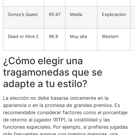
Gonzo’s Quest
95.97
Media
Exploración
Dead or Alive 2
96.8
Muy alta
Western
¿Cómo elegir una
tragamonedas que se
adapte a tu estilo?
La elección no debe basarse únicamente en la
apariencia o en la promesa de grandes premios. Es
recomendable considerar factores como el porcentaje
de retorno al jugador (RTP), la volatilidad y las
funciones especiales. Por ejemplo, si prefieres jugadas
más frecuentes aunque con premios menores, una