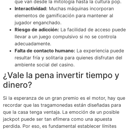
que van desde la mitología hasta la cultura pop.
Interactividad:
Muchas máquinas incorporan
elementos de gamificación para mantener al
jugador enganchado.
Riesgo de adicción:
La facilidad de acceso puede
llevar a un juego compulsivo si no se controla
adecuadamente.
Falta de contacto humano:
La experiencia puede
resultar fría y solitaria para quienes disfrutan del
ambiente social del casino.
¿Vale la pena invertir tiempo y
dinero?
Si la esperanza de un gran premio es el motor, hay que
recordar que las tragamonedas están diseñadas para
que la casa tenga ventaja. La emoción de un posible
jackpot puede ser tan efímera como una apuesta
perdida. Por eso, es fundamental establecer límites