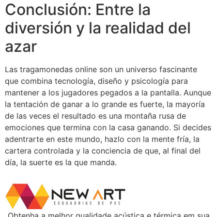
Conclusión: Entre la
diversión y la realidad del
azar
Las tragamonedas online son un universo fascinante
que combina tecnología, diseño y psicología para
mantener a los jugadores pegados a la pantalla. Aunque
la tentación de ganar a lo grande es fuerte, la mayoría
de las veces el resultado es una montaña rusa de
emociones que termina con la casa ganando. Si decides
adentrarte en este mundo, hazlo con la mente fría, la
cartera controlada y la conciencia de que, al final del
día, la suerte es la que manda.
Obtenha a melhor qualidade acústica e térmica em sua