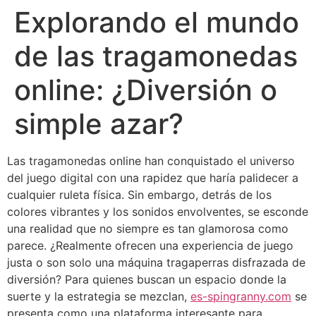
Explorando el mundo
de las tragamonedas
online: ¿Diversión o
simple azar?
Las tragamonedas online han conquistado el universo
del juego digital con una rapidez que haría palidecer a
cualquier ruleta física. Sin embargo, detrás de los
colores vibrantes y los sonidos envolventes, se esconde
una realidad que no siempre es tan glamorosa como
parece. ¿Realmente ofrecen una experiencia de juego
justa o son solo una máquina tragaperras disfrazada de
diversión? Para quienes buscan un espacio donde la
suerte y la estrategia se mezclan,
es-spingranny.com
se
presenta como una plataforma interesante para