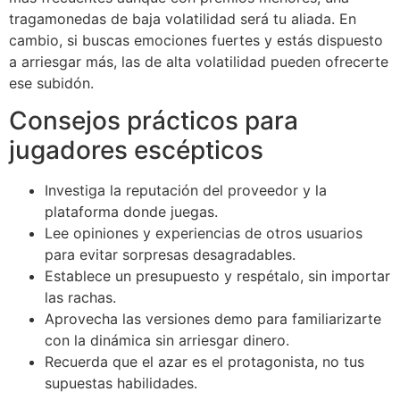
tragamonedas de baja volatilidad será tu aliada. En
cambio, si buscas emociones fuertes y estás dispuesto
a arriesgar más, las de alta volatilidad pueden ofrecerte
ese subidón.
Consejos prácticos para
jugadores escépticos
Investiga la reputación del proveedor y la
plataforma donde juegas.
Lee opiniones y experiencias de otros usuarios
para evitar sorpresas desagradables.
Establece un presupuesto y respétalo, sin importar
las rachas.
Aprovecha las versiones demo para familiarizarte
con la dinámica sin arriesgar dinero.
Recuerda que el azar es el protagonista, no tus
supuestas habilidades.