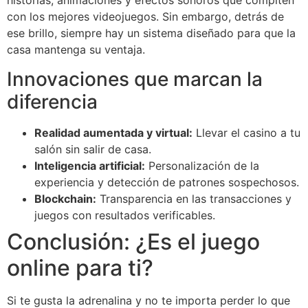
historias, animaciones y efectos sonoros que compiten
con los mejores videojuegos. Sin embargo, detrás de
ese brillo, siempre hay un sistema diseñado para que la
casa mantenga su ventaja.
Innovaciones que marcan la
diferencia
Realidad aumentada y virtual:
Llevar el casino a tu
salón sin salir de casa.
Inteligencia artificial:
Personalización de la
experiencia y detección de patrones sospechosos.
Blockchain:
Transparencia en las transacciones y
juegos con resultados verificables.
Conclusión: ¿Es el juego
online para ti?
Si te gusta la adrenalina y no te importa perder lo que