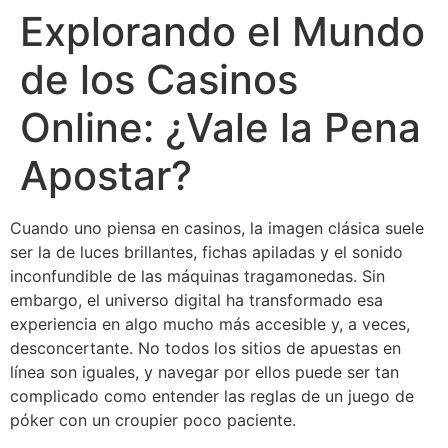
Explorando el Mundo
de los Casinos
Online: ¿Vale la Pena
Apostar?
Cuando uno piensa en casinos, la imagen clásica suele
ser la de luces brillantes, fichas apiladas y el sonido
inconfundible de las máquinas tragamonedas. Sin
embargo, el universo digital ha transformado esa
experiencia en algo mucho más accesible y, a veces,
desconcertante. No todos los sitios de apuestas en
línea son iguales, y navegar por ellos puede ser tan
complicado como entender las reglas de un juego de
póker con un croupier poco paciente.