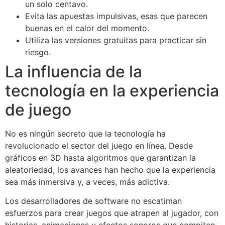
un solo centavo.
Evita las apuestas impulsivas, esas que parecen
buenas en el calor del momento.
Utiliza las versiones gratuitas para practicar sin
riesgo.
La influencia de la
tecnología en la experiencia
de juego
No es ningún secreto que la tecnología ha
revolucionado el sector del juego en línea. Desde
gráficos en 3D hasta algoritmos que garantizan la
aleatoriedad, los avances han hecho que la experiencia
sea más inmersiva y, a veces, más adictiva.
Los desarrolladores de software no escatiman
esfuerzos para crear juegos que atrapen al jugador, con