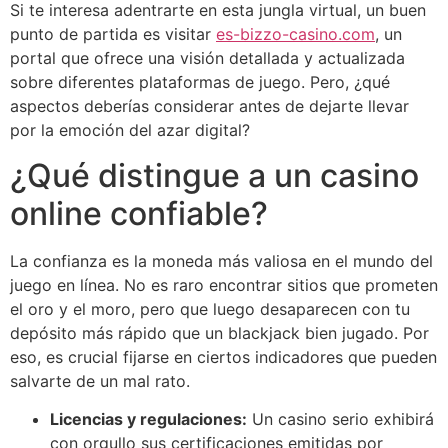
Si te interesa adentrarte en esta jungla virtual, un buen
punto de partida es visitar
es-bizzo-casino.com
, un
portal que ofrece una visión detallada y actualizada
sobre diferentes plataformas de juego. Pero, ¿qué
aspectos deberías considerar antes de dejarte llevar
por la emoción del azar digital?
¿Qué distingue a un casino
online confiable?
La confianza es la moneda más valiosa en el mundo del
juego en línea. No es raro encontrar sitios que prometen
el oro y el moro, pero que luego desaparecen con tu
depósito más rápido que un blackjack bien jugado. Por
eso, es crucial fijarse en ciertos indicadores que pueden
salvarte de un mal rato.
Licencias y regulaciones:
Un casino serio exhibirá
con orgullo sus certificaciones emitidas por