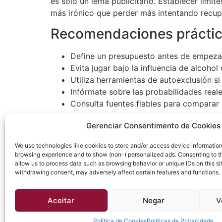
es solo un lema publicitario. Establecer lími
más irónico que perder más intentando recupe
Recomendaciones prácti
Define un presupuesto antes de empezar
Evita jugar bajo la influencia de alcohol 
Utiliza herramientas de autoexclusión si 
Infórmate sobre las probabilidades real
Consulta fuentes fiables para comparar 
Conclusión: más allá del
Gerenciar Consentimento de Cookies
El mundo de las apuestas en línea en España 
We use technologies like cookies to store and/or access device information
browsing experience and to show (non-) personalized ads. Consenting to th
de ganancias fáciles, sino de entender el ent
allow us to process data such as browsing behavior or unique IDs on this si
sino su mejor compañera. Así que, antes de l
withdrawing consent, may adversely affect certain features and functions.
Aceitar
Negar
V
Política de Cookies
Politicas de Privacidade