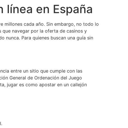
n línea en España
ve millones cada año. Sin embargo, no todo lo
s que navegar por la oferta de casinos y
do nunca. Para quienes buscan una guía sin
ncia entre un sitio que cumple con las
cción General de Ordenación del Juego
ta, jugar es como apostar en un callejón
l.