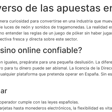
verso de las apuestas e
mera curiosidad para convertirse en una industria que mue
 de luces de neón y sonidos de tragamonedas. La realidad e
o entender las reglas de un juego de póker sin haber juga
ctiva fresca y directa sobre este sector.
sino online confiable?
n iguales, prepárate para una pequeña desilusión. La difere
o para tu dinero puede ser abismal. La licencia de la Dire
cualquier plataforma que pretenda operar en España. Sin es
uar
operador cumple con las leyes españolas.
rjetas hasta monederos electrónicos, la flexibilidad es vita