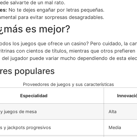
de salvarte de un mal rato.
es:
No te dejes engañar por letras pequeñas.
mental para evitar sorpresas desagradables.
 ¿más es mejor?
todos los juegos que ofrece un casino? Pero cuidado, la ca
trinas con cientos de títulos, mientras que otros prefiere
 del jugador puede variar mucho dependiendo de esta elec
res populares
Proveedores de juegos y sus características
Especialidad
Innovaci
y juegos de mesa
Alta
s y jackpots progresivos
Media