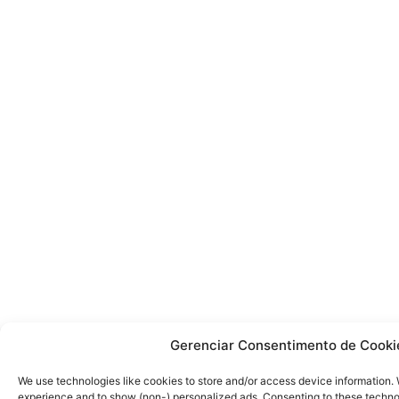
Gerenciar Consentimento de Cooki
We use technologies like cookies to store and/or access device information.
experience and to show (non-) personalized ads. Consenting to these technol