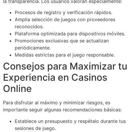
la transparencia. Los usuarios valoran especialmente:
Procesos de registro y verificación rápidos.
Amplia selección de juegos con proveedores
reconocidos.
Plataforma optimizada para dispositivos móviles.
Promociones exclusivas que se actualizan
periódicamente.
Medidas estrictas para el juego responsable.
Consejos para Maximizar tu
Experiencia en Casinos
Online
Para disfrutar al máximo y minimizar riesgos, es
importante seguir algunas recomendaciones básicas:
Establece un presupuesto y respétalo durante tus
sesiones de juego.