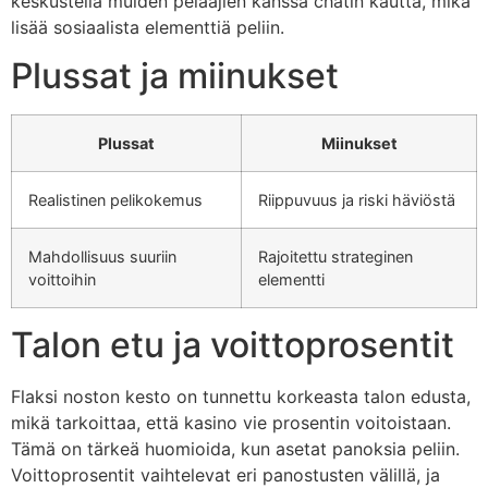
keskustella muiden pelaajien kanssa chatin kautta, mikä
lisää sosiaalista elementtiä peliin.
Plussat ja miinukset
Plussat
Miinukset
Realistinen pelikokemus
Riippuvuus ja riski häviöstä
Mahdollisuus suuriin
Rajoitettu strateginen
voittoihin
elementti
Talon etu ja voittoprosentit
Flaksi noston kesto on tunnettu korkeasta talon edusta,
mikä tarkoittaa, että kasino vie prosentin voitoistaan.
Tämä on tärkeä huomioida, kun asetat panoksia peliin.
Voittoprosentit vaihtelevat eri panostusten välillä, ja