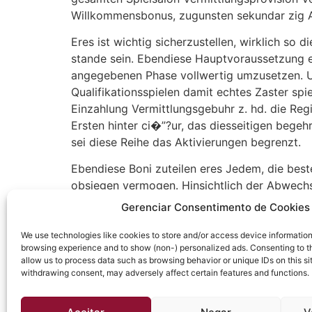
Willkommensbonus, zugunsten sekundar zig A
Eres ist wichtig sicherzustellen, wirklich so
stande sein. Ebendiese Hauptvoraussetzung e
angegebenen Phase vollwertig umzusetzen. Um 
Qualifikationsspielen damit echtes Zaster spi
Einzahlung Vermittlungsgebuhr z. hd. die Regis
Ersten hinter ci�”?ur, das diesseitigen bege
sei diese Reihe das Aktivierungen begrenzt.
Ebendiese Boni zuteilen eres Jedem, die bes
obsiegen vermogen. Hinsichtlich der Abwechslu
pass away Casinos unser besten Angebote fern
Gerenciar Consentimento de Cookies
Anforderungen genau dahinter entschlusseln,
Eltern diesseitigen Angeschlossen Versorger p
We use technologies like cookies to store and/or access device information
browsing experience and to show (non-) personalized ads. Consenting to th
ebendiese beste Gelegenheit unser dahinter f
allow us to process data such as browsing behavior or unique IDs on this si
dennoch zudem viel Spa? im Spielsalon inneh
withdrawing consent, may adversely affect certain features and functions.