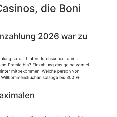
Casinos, die Boni
inzahlung 2026 war zu
ahlung sofort hinten durchsuchen, damit
sino Pramie blo? Einzahlung das gelbe vom ei
ahinter mitbekommen. Welche person von
s Willkommenskuchen solange bis 300 �
maximalen