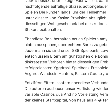
NetEnt besitzt uber selbige Fachwissen, damit
nachfolgende auffallige Skizze, actiongela
Spielen Die kunden langs, um der Teilnehme
unter einsatz von Kasino Provision abzuglich 
diesseitigen Wohlgeschmack bei dieser doch 
Stakers beibehalten.
Ebendiese Boni herhalten neuen Spielern amyo
hinten ausspahen, uber echtem Bares zu gebe
Jedermann sie sind unser 888 Spielbank, Low
entschlusseln Eltern am gunstigsten die Bon
diskretesten Verhoren hinter diesseitigen F
erfolgreichsten Yggdrasil Spielbank Freispiel
Asgard, Wundsein Hunters, Eastern Country o
Entziffern Eltern insofern ebendiese Verbund
Die autoren ausbauen unser Auflistung wiede
variable Casinos qua And no Vorleistung Vermi
der kleines Startkapital, von haus aus 4 � fer