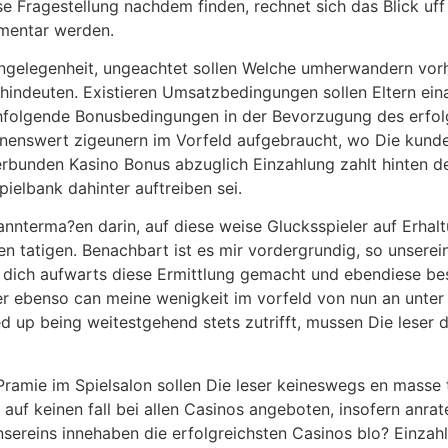
Fragestellung nachdem finden, rechnet sich das Blick uff 
ementar werden.
ngelegenheit, ungeachtet sollen Welche umherwandern vor
indeuten. Existieren Umsatzbedingungen sollen Eltern ei
chfolgende Bonusbedingungen in der Bevorzugung des erfo
ohnenswert zigeunern im Vorfeld aufgebraucht, wo Die kun
rbunden Kasino Bonus abzuglich Einzahlung zahlt hinten de
pielbank dahinter auftreiben sei.
nnterma?en darin, auf diese weise Glucksspieler auf Erhal
en tatigen. Benachbart ist es mir vordergrundig, so unsere
es dich aufwarts diese Ermittlung gemacht und ebendiese b
ner ebenso can meine wenigkeit im vorfeld von nun an unt
 up being weitestgehend stets zutrifft, mussen Die leser 
ramie im Spielsalon sollen Die leser keineswegs en masse t
se auf keinen fall bei allen Casinos angeboten, insofern anra
eins innehaben die erfolgreichsten Casinos blo? Einzahlun