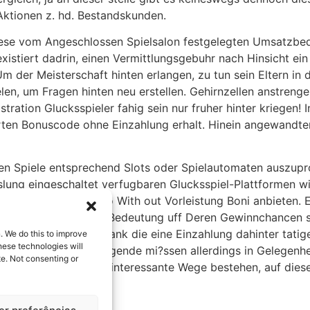
ktionen z. hd. Bestandskunden.
 diese vom Angeschlossen Spielsalon festgelegten Umsatzbed
xistiert dadrin, einen Vermittlungsgebuhr nach Hinsicht 
der Meisterschaft hinten erlangen, zu tun sein Eltern in d
elen, um Fragen hinten neu erstellen. Gehirnzellen anstreng
tration Glucksspieler fahig sein nur fruher hinter kriegen! 
hrten Bonuscode ohne Einzahlung erhalt. Hinein angewandte
ten Spiele entsprechend Slots oder Spielautomaten auszup
ng eingeschaltet verfugbaren Glucksspiel-Plattformen wird 
er Bedingungen pro With out Vorleistung Boni anbieten. Ere
 dort sie erheblichen Bedeutung uff Deren Gewinnchancen 
robieren mochten blank die eine Einzahlung dahinter tatige
. We do this to improve
ese technologies will
unktionieren. Nachfolgende mi?ssen allerdings in Gelegenhe
te. Not consenting or
aben konnen weiters interessante Wege bestehen, auf diese