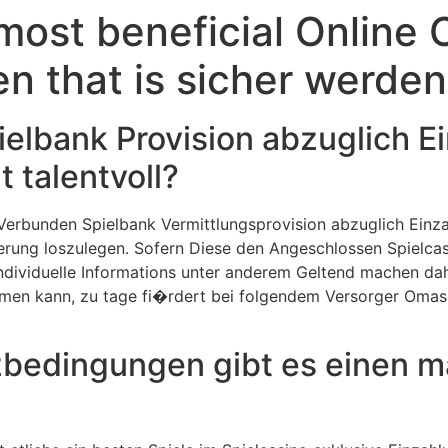
 most beneficial Online 
n that is sicher werden
elbank Provision abzuglich E
 talentvoll?
m Verbunden Spielbank Vermittlungsprovision abzuglich Einz
nderung loszulegen. Sofern Diese den Angeschlossen Spielca
individuelle Informations unter anderem Geltend machen d
men kann, zu tage fi�rdert bei folgendem Versorger Oma
zbedingungen gibt es einen 