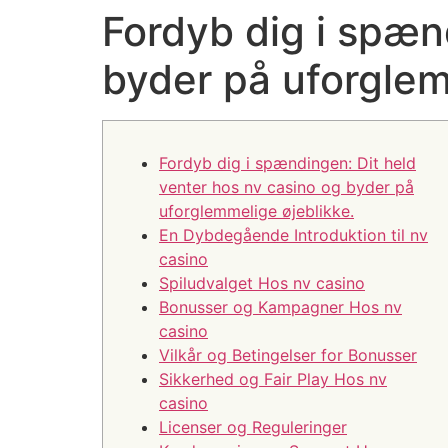
Fordyb dig i spæn
byder på uforglem
Fordyb dig i spændingen: Dit held
venter hos nv casino og byder på
uforglemmelige øjeblikke.
En Dybdegående Introduktion til nv
casino
Spiludvalget Hos nv casino
Bonusser og Kampagner Hos nv
casino
Vilkår og Betingelser for Bonusser
Sikkerhed og Fair Play Hos nv
casino
Licenser og Reguleringer