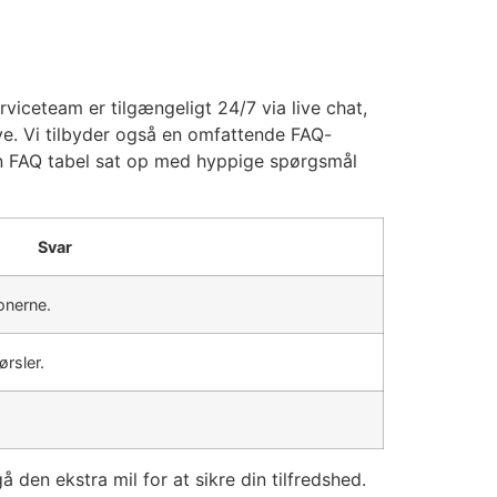
viceteam er tilgængeligt 24/7 via live chat,
ave. Vi tilbyder også en omfattende FAQ-
en FAQ tabel sat op med hyppige spørgsmål
Svar
ionerne.
ørsler.
gå den ekstra mil for at sikre din tilfredshed.