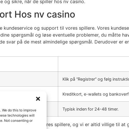
ge og sikre, når de spiller hos nv casino.
rt Hos nv casino
kundeservice og support til vores spillere. Vores kundeser
 på dine spørgsmål og løse eventuelle problemer, du måtte h
nde svar på de mest almindelige spørgsmål. Derudover er 
Klik på “Registrer” og følg instrukt
Kreditkort, e-wallets og bankoverf
Typisk inden for 24-48 timer.
. We do this to improve
ese technologies will
te. Not consenting or
evelse for alle vores spillere, og vi er altid villige til at 