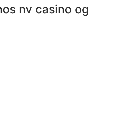
hos nv casino og