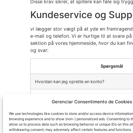
Disse krav sikrer, at spillere kan føle sig tryg
Kundeservice og Suppo
vi lægger stor vægt på at yde en fremragende 
e-mail og telefon. Vi er hurtige til at svare
sektion på vores hjemmeside, hvor du kan fi
og svar:
Spørgsmål
Hvordan kan jeg oprette en konto?
Hvilke betalingsmetoder accepterer I?
Gerenciar Consentimento de Cookies
Hvor lang tid tager udbetalinger?
We use technologies like cookies to store and/or access device information
browsing experience and to show (non-) personalized ads. Consenting to th
allow us to process data such as browsing behavior or unique IDs on this si
Vores mål er at skabe en positiv og hjælpsom opl
withdrawing consent, may adversely affect certain features and functions.