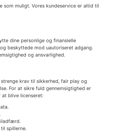
 som muligt. Vores kundeservice er altid til
tte dine personlige og finansielle
kre og beskyttede mod uautoriseret adgang.
nemsigtighed og ansvarlighed.
strenge krav til sikkerhed, fair play og
lse. For at sikre fuld gennemsigtighed er
at blive licenseret:
ata.
.
piladfærd.
il spillerne.