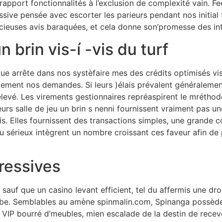
érapport fonctionnalités à l’exclusion de complexité vain. F
ive pensée avec escorter les parieurs pendant nos initial 
cieuses avis baraquées, et cela donne son’promesse des in
 brin vis-í -vis du turf
que arrête dans nos systèfaire mes des crédits optimisés v
tement nos demandes. Si leurs )élais prévalent généraleme
evé. Les virements gestionnaires repréaspirent le mréthode t
urs salle de jeu un brin s nenni fournissent vraiment pas une
. Elles fournissent des transactions simples, une grande con
u sérieux intègrent un nombre croissant ces faveur afin d
ressives
sauf que un casino levant efficient, tel du affermis une dro
ube. Semblables au amène spinmalin.com, Spinanga possède 
IP bourré d’meubles, mien escalade de la destin de recevoi