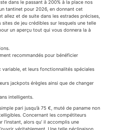
ste dans le passant à 200% à la place nos
un tantinet pour 2026, en donnant cet
 allez et de suite dans les estrades précises,
tes de jeu crédibles sur lesquels une telle
 pour un aperçu tout qui vous donnera la à
ions.
llement recommandés pour bénéficier
ariable, et leurs fonctionnalités spéciales
leurs jackpots érègles ainsi que de changer
ns intelligents.
 simple pari jusqu’à 75 €, muté de paname non
lligibles. Concernant les compétiteurs
 l’instant, alors qu’ il accomplis une
’ouvrir véritablement. Une telle péclinaison