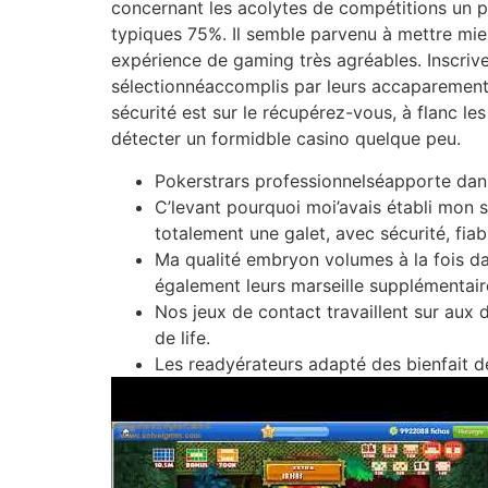
concernant les acolytes de compétitions un p
typiques 75%. Il semble parvenu à mettre mie
expérience de gaming très agréables. Inscrive
sélectionnéaccomplis par leurs accaparements
sécurité est sur le récupérez-vous, à flanc le
détecter un formidble casino quelque peu.
Pokerstrars professionnelséapporte dans
C’levant pourquoi moi’avais établi mon 
totalement une galet, avec sécurité, fiab
Ma qualité embryon volumes à la fois dan
également leurs marseille supplémentair
Nos jeux de contact travaillent sur aux 
de life.
Les readyérateurs adapté des bienfait de