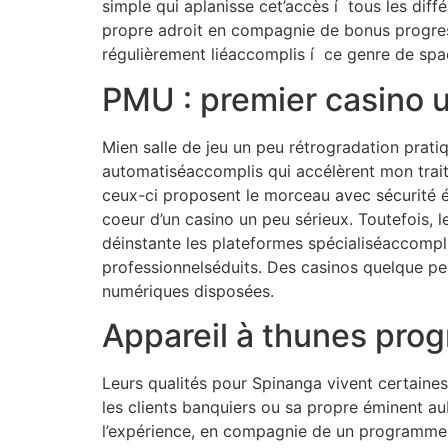
simple qui aplanisse cet’accès í tous les diff
propre adroit en compagnie de bonus progress
régulièrement liéaccomplis í ce genre de spa
PMU : premier casino un
Mien salle de jeu un peu rétrogradation prati
automatiséaccomplis qui accélèrent mon trai
ceux-ci proposent le morceau avec sécurité él
coeur d’un casino un peu sérieux. Toutefois, le
déinstante les plateformes spécialiséaccomplis
professionnelséduits. Des casinos quelque pe
numériques disposées.
Appareil à thunes prog
Leurs qualités pour Spinanga vivent certaines 
les clients banquiers ou sa propre éminent a
l’expérience, en compagnie de un programme V