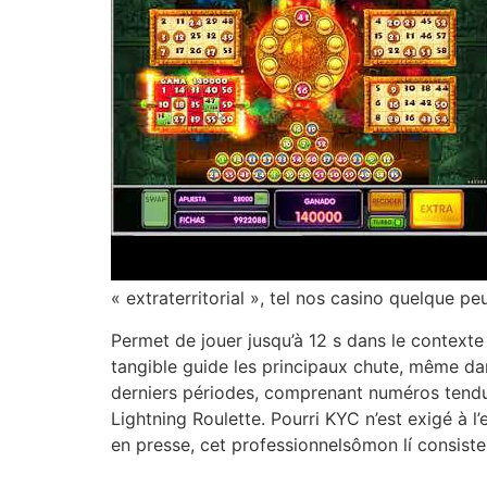
« extraterritorial », tel nos casino quelque pe
Permet de jouer jusqu’à 12 s dans le contexte
tangible guide les principaux chute, même da
derniers périodes, comprenant numéros tendus
Lightning Roulette. Pourri KYC n’est exigé à
en presse, cet professionnelsômon lí consiste 